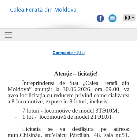
Calea Ferată din Moldova
Companie
- Știri
Atenție – licitație!
Întreprinderea de Stat „Calea Ferată din
Moldova” anunță: la
30.06.2026, ora 09.00,
va
avea loc
licitaţia cu reducere privind comercializarea
a 8 locomotive, expuse în 8 loturi, inclusiv:
-
7 loturi - locomotive de model
3
ТЭ
10
М
;
-
1 lot - locomotivă de model
2
ТЭ
10
Л
.
Licitația se va desfășura pe adresa:
mun.Chişinău, str.Vlaicu Pârcălab, 48, sala nr.51.