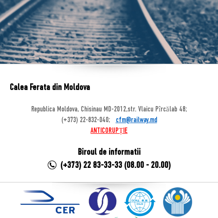
Calea Ferata din Moldova
Republica Moldova, Chisinau MD-2012,str. Vlaicu Pîrcălab 48;
(+373) 22-832-040;
cfm@railway.md
ANTICORUPȚIE
Biroul de informatii
(+373) 22 83-33-33 (08.00 - 20.00)