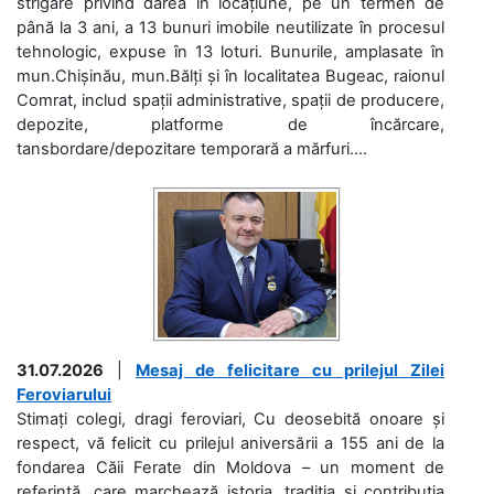
strigare privind darea în locațiune, pe un termen de
până la 3 ani, a 13 bunuri imobile neutilizate în procesul
tehnologic, expuse în 13 loturi. Bunurile, amplasate în
mun.Chișinău, mun.Bălți și în localitatea Bugeac, raionul
Comrat, includ spații administrative, spații de producere,
depozite, platforme de încărcare,
tansbordare/depozitare temporară a mărfuri....
31.07.2026
|
Mesaj de felicitare cu prilejul Zilei
Feroviarului
Stimați colegi, dragi feroviari, Cu deosebită onoare și
respect, vă felicit cu prilejul aniversării a 155 ani de la
fondarea Căii Ferate din Moldova – un moment de
referință, care marchează istoria, tradiția și contribuția