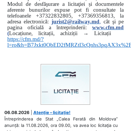
Modul de desfăşurare a licitaţiei și documentele
aferente bunurilor expuse pot fi consultate la
telefoanele
+37322832805, +37369356813, la
adresa electronică:
jurist2@railway.md
,
cât şi
pe
pagina oficială a întreprinderii:
www.
cfm.md
(
Locațiune, licitații, achiziții → Licitații
https://cfm.md/?
l=ro&h=B7Jxkt0ObED2fMRZtI3cQnhs3pqAX3x%
06.08.2026
|
Atenție – licitație!
Întreprinderea de Stat „Calea Ferată din Moldova”
anunță: la 11.08.2026, ora 09.00, va avea loc licitaţia cu