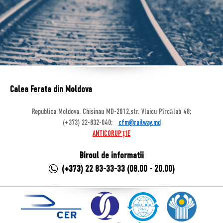
Calea Ferata din Moldova
Republica Moldova, Chisinau MD-2012,str. Vlaicu Pîrcălab 48;
(+373) 22-832-040;
cfm@railway.md
ANTICORUPȚIE
Biroul de informatii
(+373) 22 83-33-33 (08.00 - 20.00)