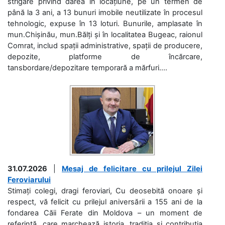
strigare privind darea în locațiune, pe un termen de
până la 3 ani, a 13 bunuri imobile neutilizate în procesul
tehnologic, expuse în 13 loturi. Bunurile, amplasate în
mun.Chișinău, mun.Bălți și în localitatea Bugeac, raionul
Comrat, includ spații administrative, spații de producere,
depozite, platforme de încărcare,
tansbordare/depozitare temporară a mărfuri....
31.07.2026
|
Mesaj de felicitare cu prilejul Zilei
Feroviarului
Stimați colegi, dragi feroviari, Cu deosebită onoare și
respect, vă felicit cu prilejul aniversării a 155 ani de la
fondarea Căii Ferate din Moldova – un moment de
referință, care marchează istoria, tradiția și contribuția