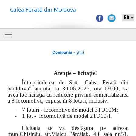
Calea Ferată din Moldova
Companie
- Știri
Atenție – licitație!
Întreprinderea de Stat „Calea Ferată din
Moldova” anunță: la
30.06.2026, ora 09.00,
va
avea loc
licitaţia cu reducere privind comercializarea
a 8 locomotive, expuse în 8 loturi, inclusiv:
-
7 loturi - locomotive de model
3
ТЭ
10
М
;
-
1 lot - locomotivă de model
2
ТЭ
10
Л
.
Licitația se va desfășura pe adresa:
mun.Chişinău, str.Vlaicu Pârcălab, 48, sala nr.51.