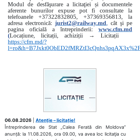
Modul de desfăşurare a licitaţiei și documentele
aferente bunurilor expuse pot fi consultate la
telefoanele
+37322832805, +37369356813, la
adresa electronică:
jurist2@railway.md
,
cât şi
pe
pagina oficială a întreprinderii:
www.
cfm.md
(
Locațiune, licitații, achiziții → Licitații
https://cfm.md/?
l=ro&h=B7Jxkt0ObED2fMRZtI3cQnhs3pqAX3x%
06.08.2026
|
Atenție – licitație!
Întreprinderea de Stat „Calea Ferată din Moldova”
anunță: la 11.08.2026, ora 09.00, va avea loc licitaţia cu