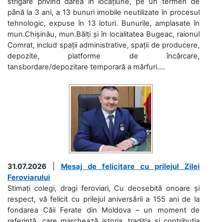
strigare privind darea în locațiune, pe un termen de
până la 3 ani, a 13 bunuri imobile neutilizate în procesul
tehnologic, expuse în 13 loturi. Bunurile, amplasate în
mun.Chișinău, mun.Bălți și în localitatea Bugeac, raionul
Comrat, includ spații administrative, spații de producere,
depozite, platforme de încărcare,
tansbordare/depozitare temporară a mărfuri....
31.07.2026
|
Mesaj de felicitare cu prilejul Zilei
Feroviarului
Stimați colegi, dragi feroviari, Cu deosebită onoare și
respect, vă felicit cu prilejul aniversării a 155 ani de la
fondarea Căii Ferate din Moldova – un moment de
referință, care marchează istoria, tradiția și contribuția