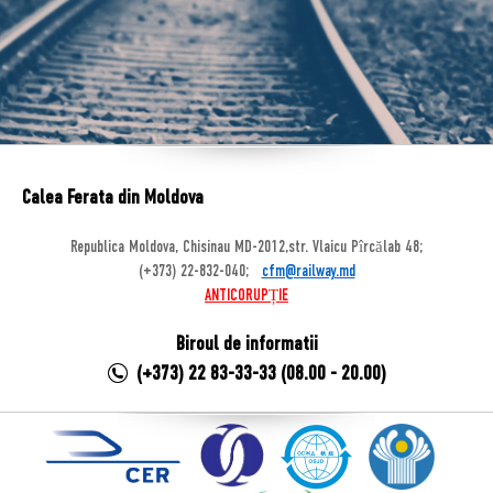
Calea Ferata din Moldova
Republica Moldova, Chisinau MD-2012,str. Vlaicu Pîrcălab 48;
(+373) 22-832-040;
cfm@railway.md
ANTICORUPȚIE
Biroul de informatii
(+373) 22 83-33-33 (08.00 - 20.00)