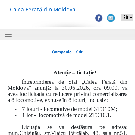
Calea Ferată din Moldova
Companie
- Știri
Atenție – licitație!
Întreprinderea de Stat „Calea Ferată din
Moldova” anunță: la
30.06.2026, ora 09.00,
va
avea loc
licitaţia cu reducere privind comercializarea
a 8 locomotive, expuse în 8 loturi, inclusiv:
-
7 loturi - locomotive de model
3
ТЭ
10
М
;
-
1 lot - locomotivă de model
2
ТЭ
10
Л
.
Licitația se va desfășura pe adresa:
mun.Chişinău, str.Vlaicu Pârcălab, 48, sala nr.51.