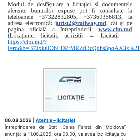
Modul de desfăşurare a licitaţiei și documentele
aferente bunurilor expuse pot fi consultate la
telefoanele
+37322832805, +37369356813, la
adresa electronică:
jurist2@railway.md
,
cât şi
pe
pagina oficială a întreprinderii:
www.
cfm.md
(
Locațiune, licitații, achiziții → Licitații
https://cfm.md/?
l=ro&h=B7Jxkt0ObED2fMRZtI3cQnhs3pqAX3x%
06.08.2026
|
Atenție – licitație!
Întreprinderea de Stat „Calea Ferată din Moldova”
anunță: la 11.08.2026, ora 09.00, va avea loc licitaţia cu