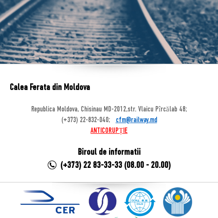
Calea Ferata din Moldova
Republica Moldova, Chisinau MD-2012,str. Vlaicu Pîrcălab 48;
(+373) 22-832-040;
cfm@railway.md
ANTICORUPȚIE
Biroul de informatii
(+373) 22 83-33-33 (08.00 - 20.00)