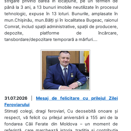
strigare privind darea în locațiune, pe un termen de
până la 3 ani, a 13 bunuri imobile neutilizate în procesul
tehnologic, expuse în 13 loturi. Bunurile, amplasate în
mun.Chișinău, mun.Bălți și în localitatea Bugeac, raionul
Comrat, includ spații administrative, spații de producere,
depozite, platforme de încărcare,
tansbordare/depozitare temporară a mărfuri....
31.07.2026
|
Mesaj de felicitare cu prilejul Zilei
Feroviarului
Stimați colegi, dragi feroviari, Cu deosebită onoare și
respect, vă felicit cu prilejul aniversării a 155 ani de la
fondarea Căii Ferate din Moldova – un moment de
referință, care marchează istoria, tradiția și contribuția