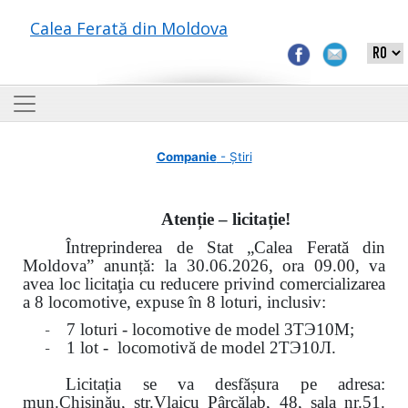
Calea Ferată din Moldova
Companie
- Știri
Atenție – licitație!
Întreprinderea de Stat „Calea Ferată din
Moldova” anunță: la
30.06.2026, ora 09.00,
va
avea loc
licitaţia cu reducere privind comercializarea
a 8 locomotive, expuse în 8 loturi, inclusiv:
-
7 loturi - locomotive de model
3
ТЭ
10
М
;
-
1 lot - locomotivă de model
2
ТЭ
10
Л
.
Licitația se va desfășura pe adresa:
mun.Chişinău, str.Vlaicu Pârcălab, 48, sala nr.51.