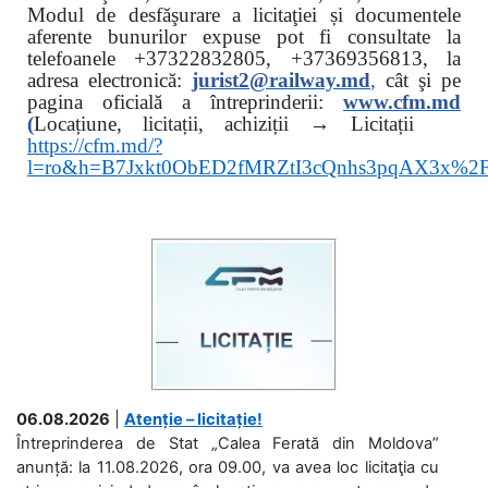
Modul de desfăşurare a licitaţiei și documentele
aferente bunurilor expuse pot fi consultate la
telefoanele
+37322832805, +37369356813, la
adresa electronică:
jurist2@railway.md
,
cât şi
pe
pagina oficială a întreprinderii:
www.
cfm.md
(
Locațiune, licitații, achiziții → Licitații
https://cfm.md/?
l=ro&h=B7Jxkt0ObED2fMRZtI3cQnhs3pqAX3x%
06.08.2026
|
Atenție – licitație!
Întreprinderea de Stat „Calea Ferată din Moldova”
anunță: la 11.08.2026, ora 09.00, va avea loc licitaţia cu