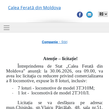
Calea Ferată din Moldova
Companie
- Știri
Atenție – licitație!
Întreprinderea de Stat „Calea Ferată din
Moldova” anunță: la
30.06.2026, ora 09.00,
va
avea loc
licitaţia cu reducere privind comercializarea
a 8 locomotive, expuse în 8 loturi, inclusiv:
-
7 loturi - locomotive de model
3
ТЭ
10
М
;
-
1 lot - locomotivă de model
2
ТЭ
10
Л
.
Licitația se va desfășura pe adresa:
mun.Chişinău, str.Vlaicu Pârcălab, 48, sala nr.51.