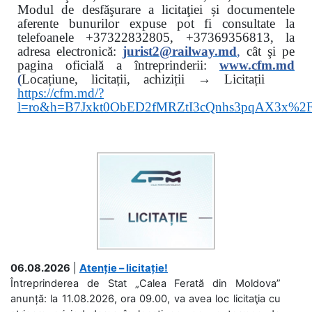
Modul de desfăşurare a licitaţiei și documentele
aferente bunurilor expuse pot fi consultate la
telefoanele
+37322832805, +37369356813, la
adresa electronică:
jurist2@railway.md
,
cât şi
pe
pagina oficială a întreprinderii:
www.
cfm.md
(
Locațiune, licitații, achiziții → Licitații
https://cfm.md/?
l=ro&h=B7Jxkt0ObED2fMRZtI3cQnhs3pqAX3x%
06.08.2026
|
Atenție – licitație!
Întreprinderea de Stat „Calea Ferată din Moldova”
anunță: la 11.08.2026, ora 09.00, va avea loc licitaţia cu