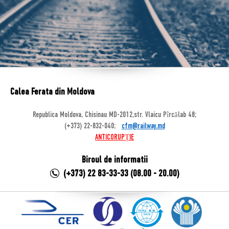
Calea Ferata din Moldova
Republica Moldova, Chisinau MD-2012,str. Vlaicu Pîrcălab 48;
(+373) 22-832-040;
cfm@railway.md
ANTICORUPȚIE
Biroul de informatii
(+373) 22 83-33-33 (08.00 - 20.00)