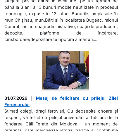
strigare privind darea în locațiune, pe un termen de
până la 3 ani, a 13 bunuri imobile neutilizate în procesul
tehnologic, expuse în 13 loturi. Bunurile, amplasate în
mun.Chișinău, mun.Bălți și în localitatea Bugeac, raionul
Comrat, includ spații administrative, spații de producere,
depozite, platforme de încărcare,
tansbordare/depozitare temporară a mărfuri....
31.07.2026
|
Mesaj de felicitare cu prilejul Zilei
Feroviarului
Stimați colegi, dragi feroviari, Cu deosebită onoare și
respect, vă felicit cu prilejul aniversării a 155 ani de la
fondarea Căii Ferate din Moldova – un moment de
referință, care marchează istoria, tradiția și contribuția