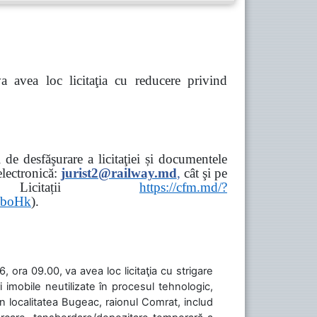
va avea loc
licitaţia cu reducere privind
de desfăşurare a licitaţiei și documentele
ectronică:
jurist2@railway.md
,
cât şi
pe
iziții → Licitații
https://cfm.md/?
aboHk
).
 ora 09.00, va avea loc licitaţia cu strigare
 imobile neutilizate în procesul tehnologic,
în localitatea Bugeac, raionul Comrat, includ