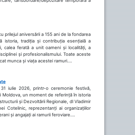
cărcare, tansbordare/depozitare temporară a
cu prilejul aniversării a 155 ani de la fondarea
toria, tradiția și contribuția esențială a
, calea ferată a unit oameni și localități, a
isciplinei și profesionalismului. Toate aceste
icat munca și viața acestei ramuri....
ate
31 iulie 2026, printr-o ceremonie festivă,
cii Moldova, un moment de referință în istoria
tructurii și Dezvoltării Regionale, dl Vladimir
i Cotelinic, reprezentanți ai organizațiilor
ani și angajați ai ramurii feroviare....