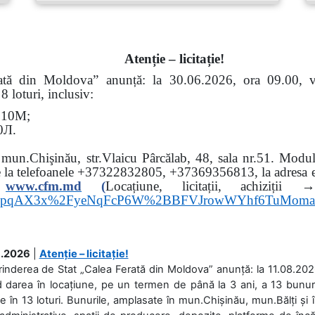
Atenție – licitație!
erată din Moldova” anunță: la
30.06.2026, ora 09.00,
 loturi, inclusiv:
Э
10
М
;
0
Л
.
: mun.Chişinău, str.Vlaicu Pârcălab, 48, sala nr.51.
Modul 
e la
telefoanele
+37322832805, +37369356813, la adresa el
www.
cfm.md
(
Locațiune, licitații, ach
hs3pqAX3x%2FyeNqFcP6W%2BBFVJrowWYhf6TuMom
.2026
|
Atenție – licitație!
rinderea de Stat „Calea Ferată din Moldova” anunță: la 11.08.2026,
d darea în locațiune, pe un termen de până la 3 ani, a 13 bunuri
 în 13 loturi. Bunurile, amplasate în mun.Chișinău, mun.Bălți și 