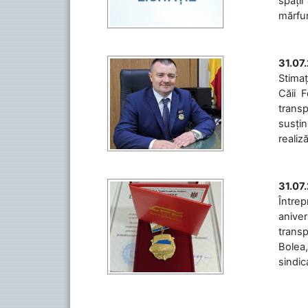
spații
mărfuri
31.07
Stimaț
Căii 
transp
susțin
realiz
31.07
Între
aniver
transp
Bolea,
sindic