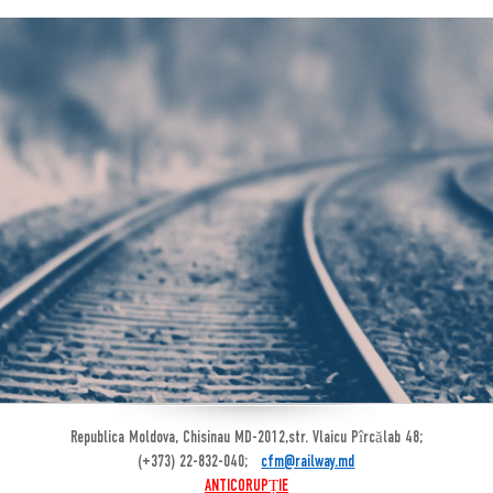
Republica Moldova, Chisinau MD-2012,str. Vlaicu Pîrcălab 48;
(+373) 22-832-040;
cfm@railway.md
ANTICORUPȚIE