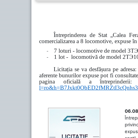
Întreprinderea de Stat „Calea F
comercializarea a 8 locomotive, expuse în 8
-
7 loturi - locomotive de model
3
Т
-
1 lot - locomotivă de model
2
ТЭ
1
Licitația se va desfășura pe adresa
aferente bunurilor expuse pot fi consultat
pagina oficială a întreprinderii:
l=ro&h=B7Jxkt0ObED2fMRZtI3cQn
06.08
Întrep
privin
expuse