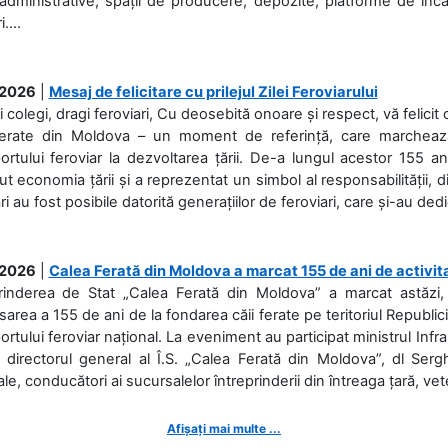
 administrative, spații de producere, depozite, platforme de în
....
.2026
|
Mesaj de felicitare cu prilejul Zilei Feroviarului
i colegi, dragi feroviari, Cu deosebită onoare și respect, vă felicit 
Ferate din Moldova – un moment de referință, care marchează is
ortului feroviar la dezvoltarea țării. De-a lungul acestor 155 ani
ut economia țării și a reprezentat un simbol al responsabilității, d
ări au fost posibile datorită generațiilor de feroviari, care și-au ded
.2026
|
Calea Ferată din Moldova a marcat 155 de ani de activit
prinderea de Stat „Calea Ferată din Moldova” a marcat astăzi, 
sarea a 155 de ani de la fondarea căii ferate pe teritoriul Republi
ortului feroviar național. La eveniment au participat ministrul Infras
 directorul general al Î.S. „Calea Ferată din Moldova”, dl Serghe
ale, conducători ai sucursalelor întreprinderii din întreaga țară, veter
Afișați mai multe ...