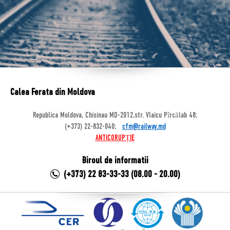
Calea Ferata din Moldova
Republica Moldova, Chisinau MD-2012,str. Vlaicu Pîrcălab 48;
(+373) 22-832-040;
cfm@railway.md
ANTICORUPȚIE
Biroul de informatii
(+373) 22 83-33-33 (08.00 - 20.00)