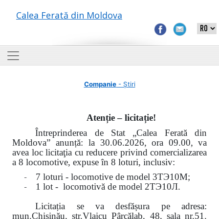
Calea Ferată din Moldova
Companie
- Știri
Atenție – licitație!
Întreprinderea de Stat „Calea Ferată din
Moldova” anunță: la
30.06.2026, ora 09.00,
va
avea loc
licitaţia cu reducere privind comercializarea
a 8 locomotive, expuse în 8 loturi, inclusiv:
-
7 loturi - locomotive de model
3
ТЭ
10
М
;
-
1 lot - locomotivă de model
2
ТЭ
10
Л
.
Licitația se va desfășura pe adresa:
mun.Chişinău, str.Vlaicu Pârcălab, 48, sala nr.51.