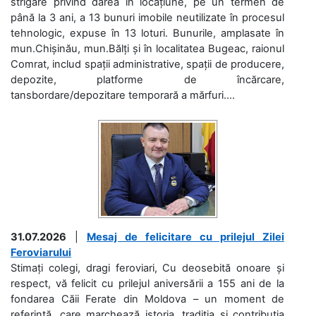
strigare privind darea în locațiune, pe un termen de
până la 3 ani, a 13 bunuri imobile neutilizate în procesul
tehnologic, expuse în 13 loturi. Bunurile, amplasate în
mun.Chișinău, mun.Bălți și în localitatea Bugeac, raionul
Comrat, includ spații administrative, spații de producere,
depozite, platforme de încărcare,
tansbordare/depozitare temporară a mărfuri....
31.07.2026
|
Mesaj de felicitare cu prilejul Zilei
Feroviarului
Stimați colegi, dragi feroviari, Cu deosebită onoare și
respect, vă felicit cu prilejul aniversării a 155 ani de la
fondarea Căii Ferate din Moldova – un moment de
referință, care marchează istoria, tradiția și contribuția