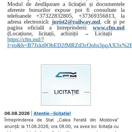
Modul de desfăşurare a licitaţiei și documentele
aferente bunurilor expuse pot fi consultate la
telefoanele
+37322832805, +37369356813, la
adresa electronică:
jurist2@railway.md
,
cât şi
pe
pagina oficială a întreprinderii:
www.
cfm.md
(
Locațiune, licitații, achiziții → Licitații
https://cfm.md/?
l=ro&h=B7Jxkt0ObED2fMRZtI3cQnhs3pqAX3x%
06.08.2026
|
Atenție – licitație!
Întreprinderea de Stat „Calea Ferată din Moldova”
anunță: la 11.08.2026, ora 09.00, va avea loc licitaţia cu