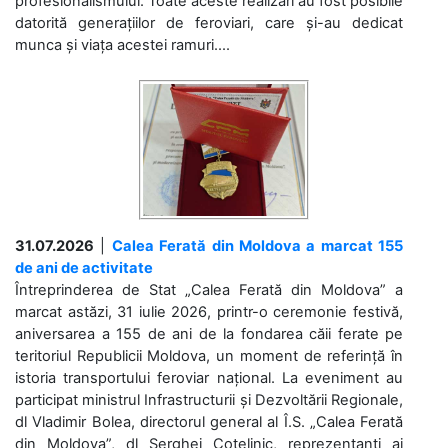
profesionalismului. Toate aceste realizări au fost posibile
datorită generațiilor de feroviari, care și-au dedicat
munca și viața acestei ramuri....
31.07.2026
|
Calea Ferată din Moldova a marcat 155
de ani de activitate
Întreprinderea de Stat „Calea Ferată din Moldova” a
marcat astăzi, 31 iulie 2026, printr-o ceremonie festivă,
aniversarea a 155 de ani de la fondarea căii ferate pe
teritoriul Republicii Moldova, un moment de referință în
istoria transportului feroviar național. La eveniment au
participat ministrul Infrastructurii și Dezvoltării Regionale,
dl Vladimir Bolea, directorul general al Î.S. „Calea Ferată
din Moldova”, dl Serghei Cotelinic, reprezentanți ai