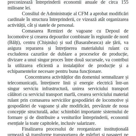
preconizează întreprinderii economii anuale de circa 155
milioane lei.
Consiliul de Administrație al CFM a aprobat modificări
cardinale în structura întreprinderii, ce vizează atât organizarea
activității, cât și statele de personal.
Comasarea Remizei de vagoane cu Depoul de
locomotive și crearea depourilor combinate în regiunile de nord
(Bălți), centru (Chișinău) și sud (Basarabeasca) ale țării, va
asigura repararea și întreținerea materialului rulant cu
excluderea cazurilor de dublare a proceselor de producție,
divizare a unui singur proces între două sucursale, va contribui
la utilizarea eficientă a instalațiilor de producție și a
echipamentelor necesare pentru buna funcționare.
Concentrarea
activităților din domeniul semnalizare și
telecomunicații, întreținere linii și energie electrică într-un
singur serviciu infrastructură, unirea serviciului transport
călători cu serviciul transport marfă, crearea serviciului material
rulant prin comasarea serviciilor gospodăriei de locomotive și
gospodăriei de vagoane și alte modificări, prevăzute de n
oua
concepție structurală,
aduc schimbări importante sistemului de
formare și de distribuire a veniturilor întreprinderii, economii
esențiale la toate capitolele, inclusiv salarizare.
Finalizarea procesului de reorganizare instituțională
urmează să transforme transportarea de mărfuri și pasageri pe