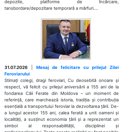
depozite, platforme de încărcare,
tansbordare/depozitare temporară a mărfuri....
31.07.2026
|
Mesaj de felicitare cu prilejul Zilei
Feroviarului
Stimați colegi, dragi feroviari, Cu deosebită onoare și
respect, vă felicit cu prilejul aniversării a 155 ani de la
fondarea Căii Ferate din Moldova – un moment de
referință, care marchează istoria, tradiția și contribuția
esențială a transportului feroviar la dezvoltarea țării. De-
a lungul acestor 155 ani, calea ferată a unit oameni și
localități, a susținut economia țării și a reprezentat un
simbol al responsabilității, disciplinei și