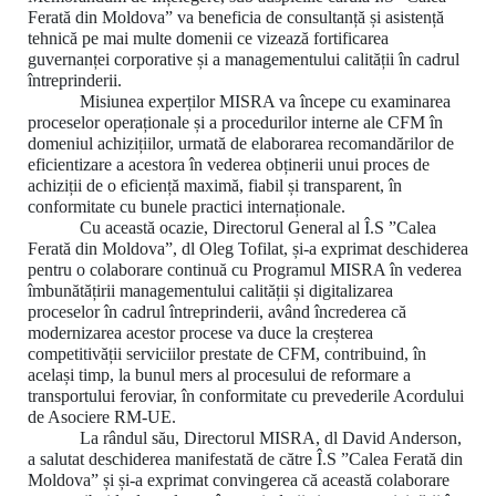
Ferată din Moldova” va beneficia de consultanță și asistență
tehnică pe mai multe domenii ce vizează fortificarea
guvernanței corporative și a managementului calității în cadrul
întreprinderii.
Misiunea experților MISRA va începe cu examinarea
proceselor operaționale și a procedurilor interne ale CFM în
domeniul achizițiilor, urmată de elaborarea recomandărilor de
eficientizare a acestora în vederea obținerii unui proces de
achiziții de o eficiență maximă, fiabil și transparent, în
conformitate cu bunele practici internaționale.
Cu această ocazie, Directorul General al Î.S ”Calea
Ferată din Moldova”, dl Oleg Tofilat, și-a exprimat deschiderea
pentru o colaborare continuă cu Programul MISRA în vederea
îmbunătățirii managementului calității și digitalizarea
proceselor în cadrul întreprinderii, având încrederea că
modernizarea acestor procese va duce la creșterea
competitivății serviciilor prestate de CFM, contribuind, în
același timp, la bunul mers al procesului de reformare a
transportului feroviar, în conformitate cu prevederile Acordului
de Asociere RM-UE.
La rândul său, Directorul MISRA, dl David Anderson,
a salutat deschiderea manifestată de către Î.S ”Calea Ferată din
Moldova” și și-a exprimat convingerea că această colaborare