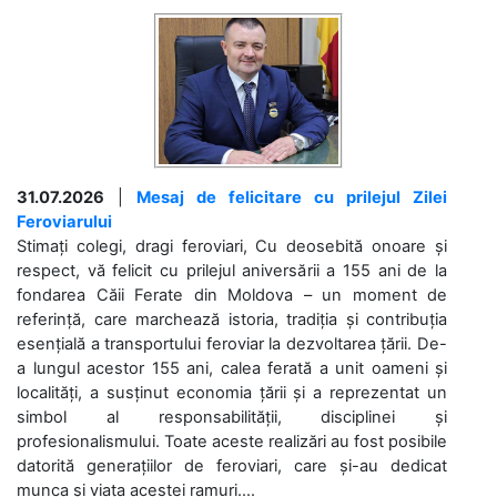
31.07.2026
|
Mesaj de felicitare cu prilejul Zilei
Feroviarului
Stimați colegi, dragi feroviari, Cu deosebită onoare și
respect, vă felicit cu prilejul aniversării a 155 ani de la
fondarea Căii Ferate din Moldova – un moment de
referință, care marchează istoria, tradiția și contribuția
esențială a transportului feroviar la dezvoltarea țării. De-
a lungul acestor 155 ani, calea ferată a unit oameni și
localități, a susținut economia țării și a reprezentat un
simbol al responsabilității, disciplinei și
profesionalismului. Toate aceste realizări au fost posibile
datorită generațiilor de feroviari, care și-au dedicat
munca și viața acestei ramuri....