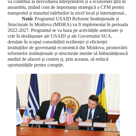
va contribui la dezvoltarea întreprinderii și a economiei țării în
ansamblu, ținând cont de importanța strategică a CFM pentru
transportul și tranzitul mărfurilor la nivel local și internațional..
Notă:
Programul USAID Reforme Instituționale și
Structurale în Moldova (MISRA) va fi implementat în perioada
2022-2027. Programul se va baza pe activitățile anterioare și
cele în desfășurare ale USAID și ale Guvernului SUA,
derulate în scopul consolidării rezilienței și eficienței
instituțiilor de guvernanță economică din Moldova, promovării
reformelor instituționale și structurale menite să îmbunătățească
mediul de afaceri și comerț și, prin aceasta, să reducă
oportunitățile pentru corupție.