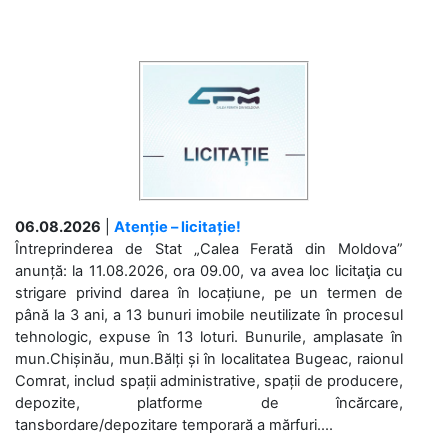
06.08.2026
|
Atenție – licitație!
Întreprinderea de Stat „Calea Ferată din Moldova”
anunță: la 11.08.2026, ora 09.00, va avea loc licitaţia cu
strigare privind darea în locațiune, pe un termen de
până la 3 ani, a 13 bunuri imobile neutilizate în procesul
tehnologic, expuse în 13 loturi. Bunurile, amplasate în
mun.Chișinău, mun.Bălți și în localitatea Bugeac, raionul
Comrat, includ spații administrative, spații de producere,
depozite, platforme de încărcare,
tansbordare/depozitare temporară a mărfuri....