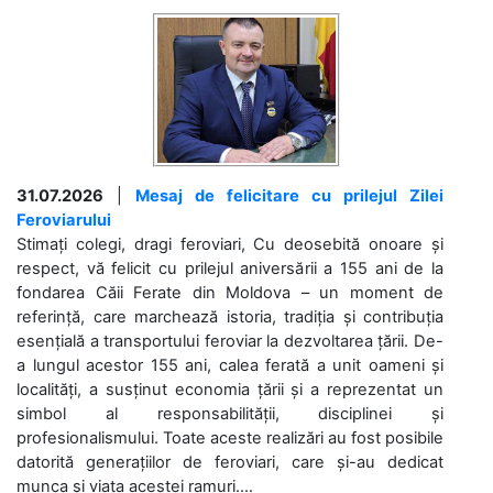
31.07.2026
|
Mesaj de felicitare cu prilejul Zilei
Feroviarului
Stimați colegi, dragi feroviari, Cu deosebită onoare și
respect, vă felicit cu prilejul aniversării a 155 ani de la
fondarea Căii Ferate din Moldova – un moment de
referință, care marchează istoria, tradiția și contribuția
esențială a transportului feroviar la dezvoltarea țării. De-
a lungul acestor 155 ani, calea ferată a unit oameni și
localități, a susținut economia țării și a reprezentat un
simbol al responsabilității, disciplinei și
profesionalismului. Toate aceste realizări au fost posibile
datorită generațiilor de feroviari, care și-au dedicat
munca și viața acestei ramuri....