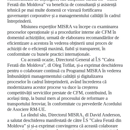
Ferată din Moldova” va beneficia de consultanță și asistență
tehnică pe mai multe domenii ce vizează fortificarea
guvernanței corporative și a managementului calității în cadrul
întreprinderii.
Misiunea experților MISRA va începe cu examinarea
proceselor operaționale și a procedurilor interne ale CFM în
domeniul achizițiilor, urmată de elaborarea recomandărilor de
eficientizare a acestora în vederea obținerii unui proces de
achiziții de o eficiență maximă, fiabil și transparent, în
conformitate cu bunele practici internaționale.
Cu această ocazie, Directorul General al Î.S ”Calea
Ferată din Moldova”, dl Oleg Tofilat, și-a exprimat deschiderea
pentru o colaborare continuă cu Programul MISRA în vederea
îmbunătățirii managementului calității și digitalizarea
proceselor în cadrul întreprinderii, având încrederea că
modernizarea acestor procese va duce la creșterea
competitivății serviciilor prestate de CFM, contribuind, în
același timp, la bunul mers al procesului de reformare a
transportului feroviar, în conformitate cu prevederile Acordului
de Asociere RM-UE.
La rândul său, Directorul MISRA, dl David Anderson,
a salutat deschiderea manifestată de către Î.S ”Calea Ferată din
Moldova” și și-a exprimat convingerea că această colaborare