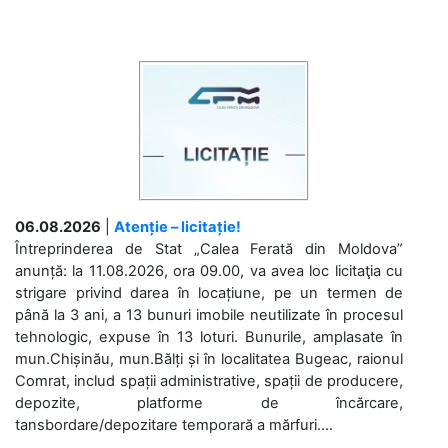
06.08.2026
|
Atenție – licitație!
Întreprinderea de Stat „Calea Ferată din Moldova”
anunță: la 11.08.2026, ora 09.00, va avea loc licitaţia cu
strigare privind darea în locațiune, pe un termen de
până la 3 ani, a 13 bunuri imobile neutilizate în procesul
tehnologic, expuse în 13 loturi. Bunurile, amplasate în
mun.Chișinău, mun.Bălți și în localitatea Bugeac, raionul
Comrat, includ spații administrative, spații de producere,
depozite, platforme de încărcare,
tansbordare/depozitare temporară a mărfuri....