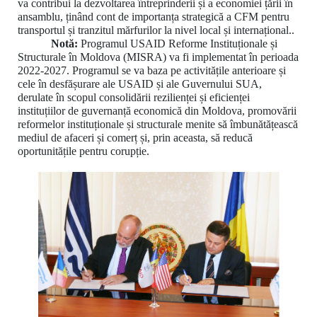
va contribui la dezvoltarea întreprinderii și a economiei țării în
ansamblu, ținând cont de importanța strategică a CFM pentru
transportul și tranzitul mărfurilor la nivel local și internațional..
Notă:
Programul USAID Reforme Instituționale și
Structurale în Moldova (MISRA) va fi implementat în perioada
2022-2027. Programul se va baza pe activitățile anterioare și
cele în desfășurare ale USAID și ale Guvernului SUA,
derulate în scopul consolidării rezilienței și eficienței
instituțiilor de guvernanță economică din Moldova, promovării
reformelor instituționale și structurale menite să îmbunătățească
mediul de afaceri și comerț și, prin aceasta, să reducă
oportunitățile pentru corupție.