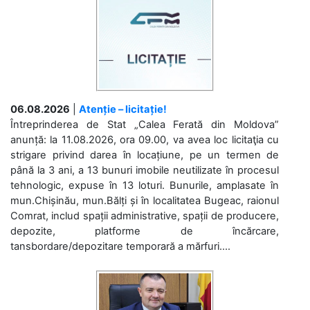
06.08.2026
|
Atenție – licitație!
Întreprinderea de Stat „Calea Ferată din Moldova”
anunță: la 11.08.2026, ora 09.00, va avea loc licitaţia cu
strigare privind darea în locațiune, pe un termen de
până la 3 ani, a 13 bunuri imobile neutilizate în procesul
tehnologic, expuse în 13 loturi. Bunurile, amplasate în
mun.Chișinău, mun.Bălți și în localitatea Bugeac, raionul
Comrat, includ spații administrative, spații de producere,
depozite, platforme de încărcare,
tansbordare/depozitare temporară a mărfuri....