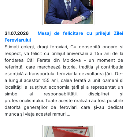
31.07.2026
|
Mesaj de felicitare cu prilejul Zilei
Feroviarului
Stimați colegi, dragi feroviari, Cu deosebită onoare și
respect, vă felicit cu prilejul aniversării a 155 ani de la
fondarea Căii Ferate din Moldova – un moment de
referință, care marchează istoria, tradiția și contribuția
esențială a transportului feroviar la dezvoltarea țării. De-
a lungul acestor 155 ani, calea ferată a unit oameni și
localități, a susținut economia țării și a reprezentat un
simbol al responsabilității, disciplinei și
profesionalismului. Toate aceste realizări au fost posibile
datorită generațiilor de feroviari, care și-au dedicat
munca și viața acestei ramuri....