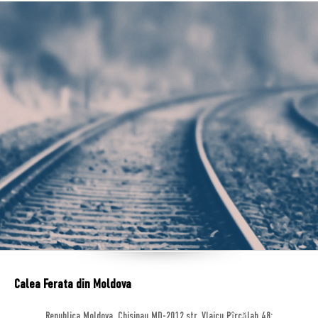
Calea Ferata din Moldova
Republica Moldova, Chisinau MD-2012,str. Vlaicu Pîrcălab 48;