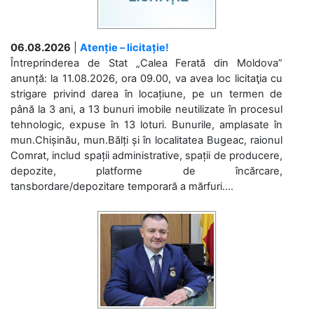
06.08.2026
|
Atenție – licitație!
Întreprinderea de Stat „Calea Ferată din Moldova”
anunță: la 11.08.2026, ora 09.00, va avea loc licitaţia cu
strigare privind darea în locațiune, pe un termen de
până la 3 ani, a 13 bunuri imobile neutilizate în procesul
tehnologic, expuse în 13 loturi. Bunurile, amplasate în
mun.Chișinău, mun.Bălți și în localitatea Bugeac, raionul
Comrat, includ spații administrative, spații de producere,
depozite, platforme de încărcare,
tansbordare/depozitare temporară a mărfuri....