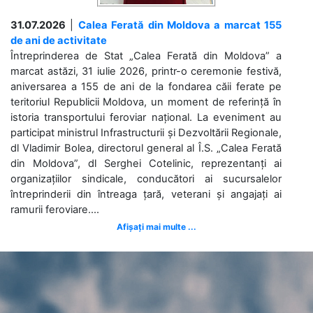
31.07.2026
|
Calea Ferată din Moldova a marcat 155
de ani de activitate
Întreprinderea de Stat „Calea Ferată din Moldova” a
marcat astăzi, 31 iulie 2026, printr-o ceremonie festivă,
aniversarea a 155 de ani de la fondarea căii ferate pe
teritoriul Republicii Moldova, un moment de referință în
istoria transportului feroviar național. La eveniment au
participat ministrul Infrastructurii și Dezvoltării Regionale,
dl Vladimir Bolea, directorul general al Î.S. „Calea Ferată
din Moldova”, dl Serghei Cotelinic, reprezentanți ai
organizațiilor sindicale, conducători ai sucursalelor
întreprinderii din întreaga țară, veterani și angajați ai
ramurii feroviare....
Afișați mai multe ...