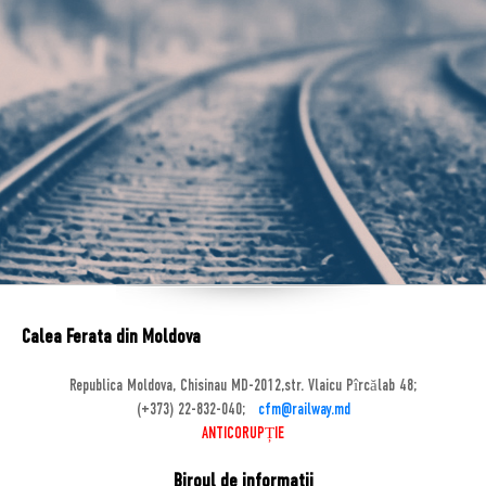
Calea Ferata din Moldova
Republica Moldova, Chisinau MD-2012,str. Vlaicu Pîrcălab 48;
(+373) 22-832-040;
cfm@railway.md
ANTICORUPȚIE
Biroul de informatii