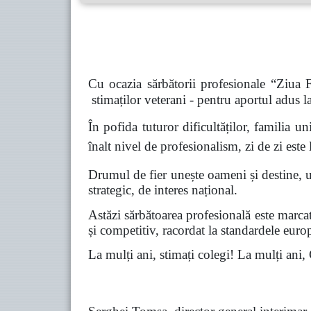
Cu ocazia sărbătorii profesionale “Ziua Fe
stimaților veterani - pentru aportul adus l
În pofida tuturor dificultăților, familia 
înalt nivel de profesionalism, zi de zi este 
Drumul de fier unește oameni și destine, u
strategic, de interes național.
Astăzi sărbătoarea profesională este marcat
și competitiv, racordat la standardele europ
La mulți ani, stimați colegi! La mulți ani