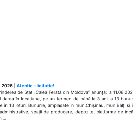
.2026
|
Atenție – licitație!
rinderea de Stat „Calea Ferată din Moldova” anunță: la 11.08.2026,
d darea în locațiune, pe un termen de până la 3 ani, a 13 bunuri
 în 13 loturi. Bunurile, amplasate în mun.Chișinău, mun.Bălți și 
 administrative, spații de producere, depozite, platforme de în
....