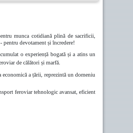
pentru munca cotidiană plină de sacrificii,
r - pentru devotament și încredere!
 acumulat o experiență bogată și a atins un
eroviar de călători și marfă.
ea economică a țării, reprezintă un domeniu
nsport feroviar tehnologic avansat, eficient