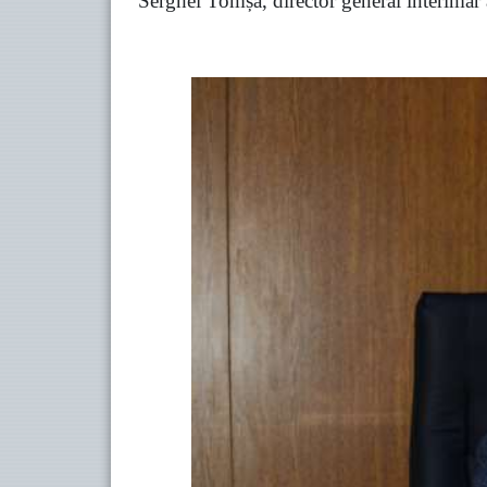
Serghei Tomșa, director general interimar