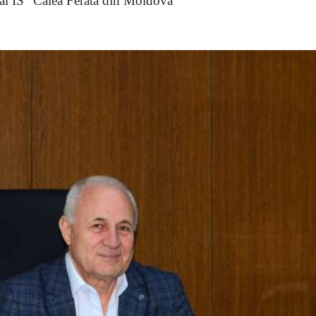
 al ÎS “Calea Ferată din Moldova”