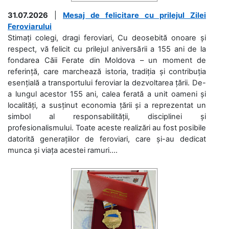
31.07.2026
|
Mesaj de felicitare cu prilejul Zilei
Feroviarului
Stimați colegi, dragi feroviari, Cu deosebită onoare și
respect, vă felicit cu prilejul aniversării a 155 ani de la
fondarea Căii Ferate din Moldova – un moment de
referință, care marchează istoria, tradiția și contribuția
esențială a transportului feroviar la dezvoltarea țării. De-
a lungul acestor 155 ani, calea ferată a unit oameni și
localități, a susținut economia țării și a reprezentat un
simbol al responsabilității, disciplinei și
profesionalismului. Toate aceste realizări au fost posibile
datorită generațiilor de feroviari, care și-au dedicat
munca și viața acestei ramuri....