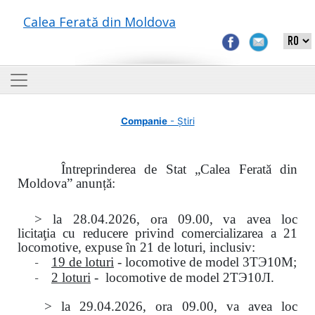
Calea Ferată din Moldova
Companie
- Știri
Întreprinderea de Stat „Calea Ferată din
Moldova” anunță:
> la
28.04.2026, ora 09.00,
va avea loc
licitaţia
cu reducere privind comercializarea a 21
locomotive, expuse în 21 de loturi, inclusiv:
-
19 de loturi
- locomotive de model
3
ТЭ
10
М
;
-
2 loturi
- locomotive de model
2
ТЭ
10
Л
.
>
la
29.04.2026
, ora 09.00, va avea loc