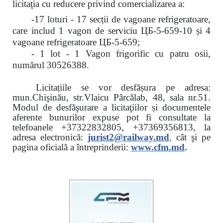
licitaţia cu reducere
privind comercializarea a:
-17 loturi - 17 secții de vagoane refrigeratoare,
care includ 1 vagon de serviciu ЦБ-5-659-10 și 4
vagoane refrigeratoare ЦБ-5-659;
- 1 lot - 1 Vagon frigorific cu patru osii,
numărul 30526388.
Licitațiile se vor desfășura pe adresa:
mun.Chişinău, str.Vlaicu Pârcălab, 48, sala nr.51.
Modul de desfăşurare a licitaţiilor și documentele
aferente bunurilor expuse pot fi consultate la
telefoanele
+37322832805, +37369356813, la
adresa electronică:
jurist2@railway.md
,
cât şi
pe
pagina oficială a întreprinderii:
www.
cfm.md
.