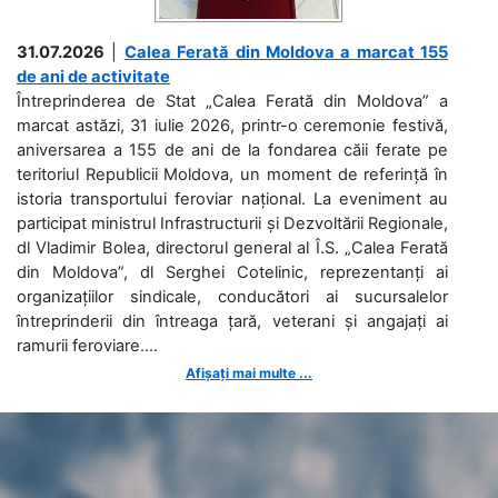
31.07.2026
|
Calea Ferată din Moldova a marcat 155
de ani de activitate
Întreprinderea de Stat „Calea Ferată din Moldova” a
marcat astăzi, 31 iulie 2026, printr-o ceremonie festivă,
aniversarea a 155 de ani de la fondarea căii ferate pe
teritoriul Republicii Moldova, un moment de referință în
istoria transportului feroviar național. La eveniment au
participat ministrul Infrastructurii și Dezvoltării Regionale,
dl Vladimir Bolea, directorul general al Î.S. „Calea Ferată
din Moldova”, dl Serghei Cotelinic, reprezentanți ai
organizațiilor sindicale, conducători ai sucursalelor
întreprinderii din întreaga țară, veterani și angajați ai
ramurii feroviare....
Afișați mai multe ...