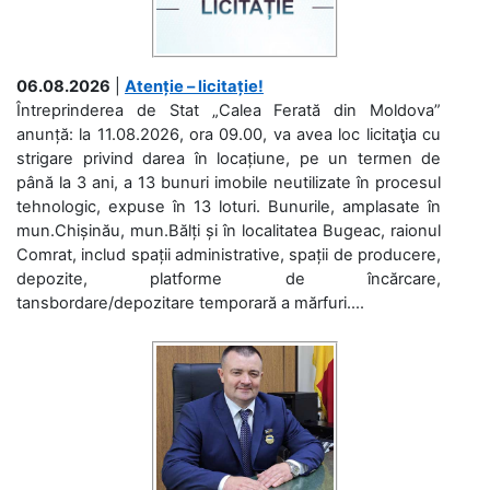
06.08.2026
|
Atenție – licitație!
Întreprinderea de Stat „Calea Ferată din Moldova”
anunță: la 11.08.2026, ora 09.00, va avea loc licitaţia cu
strigare privind darea în locațiune, pe un termen de
până la 3 ani, a 13 bunuri imobile neutilizate în procesul
tehnologic, expuse în 13 loturi. Bunurile, amplasate în
mun.Chișinău, mun.Bălți și în localitatea Bugeac, raionul
Comrat, includ spații administrative, spații de producere,
depozite, platforme de încărcare,
tansbordare/depozitare temporară a mărfuri....