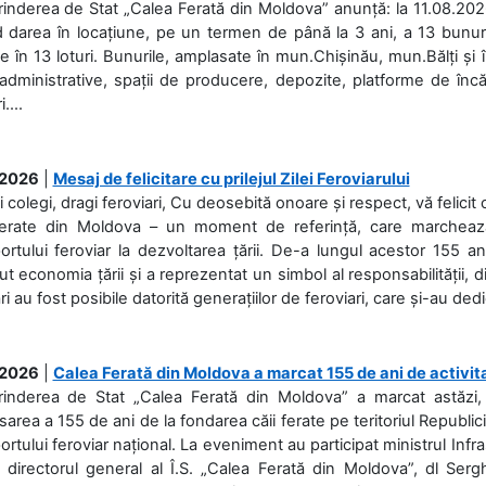
rinderea de Stat „Calea Ferată din Moldova” anunță: la 11.08.2026,
d darea în locațiune, pe un termen de până la 3 ani, a 13 bunuri
 în 13 loturi. Bunurile, amplasate în mun.Chișinău, mun.Bălți și 
 administrative, spații de producere, depozite, platforme de în
....
.2026
|
Mesaj de felicitare cu prilejul Zilei Feroviarului
i colegi, dragi feroviari, Cu deosebită onoare și respect, vă felicit 
Ferate din Moldova – un moment de referință, care marchează is
ortului feroviar la dezvoltarea țării. De-a lungul acestor 155 ani
ut economia țării și a reprezentat un simbol al responsabilității, d
ări au fost posibile datorită generațiilor de feroviari, care și-au ded
.2026
|
Calea Ferată din Moldova a marcat 155 de ani de activit
prinderea de Stat „Calea Ferată din Moldova” a marcat astăzi, 
sarea a 155 de ani de la fondarea căii ferate pe teritoriul Republi
ortului feroviar național. La eveniment au participat ministrul Infras
 directorul general al Î.S. „Calea Ferată din Moldova”, dl Serghe