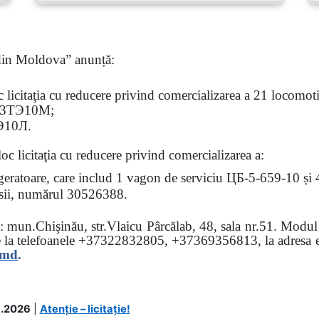
 din Moldova” anunță:
oc
licitaţia
cu reducere privind comercializarea a 21 locomotiv
3
ТЭ
10
М
;
Э
10
Л
.
loc licitaţia cu reducere
privind comercializarea a:
rigeratoare, care includ 1 vagon de serviciu ЦБ-5-659-10 și
 osii, numărul 30526388.
sa: mun.Chişinău, str.Vlaicu Pârcălab, 48, sala nr.51.
Modul d
e la
telefoanele
+37322832805, +37369356813, la adresa el
.md
.
.2026
|
Atenție – licitație!