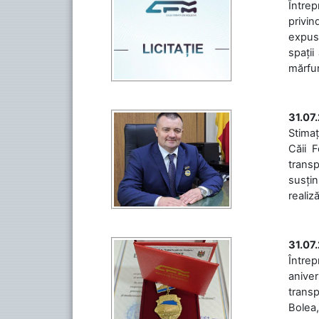
Întrep
privin
expuse
spații
mărfuri
31.07
Stimaț
Căii 
transp
susțin
realiz
31.07
Între
aniver
transp
Bolea,