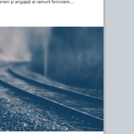
ani și angajați ai ramurii feroviare....