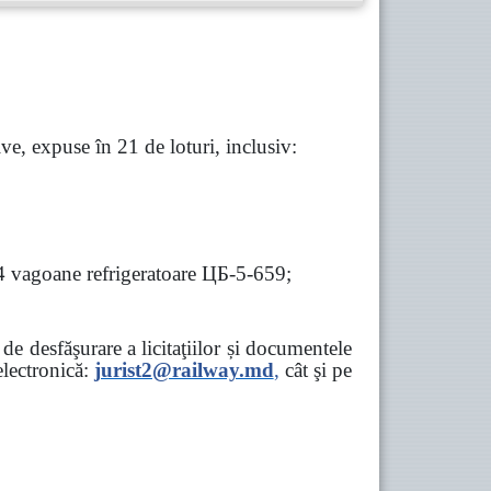
e, expuse în 21 de loturi, inclusiv:
 4 vagoane refrigeratoare ЦБ-5-659;
e desfăşurare a licitaţiilor și documentele
ectronică:
jurist2@railway.md
,
cât şi
pe