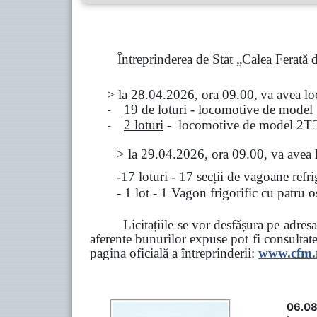
Întreprinderea de Stat „Calea Ferată
> la
28.04.2026, ora 09.00,
va avea l
-
19 de loturi
- locomotive de model
-
2 loturi
- locomotive de model
2
Т
>
la
29.04.2026
, ora 09.00, va avea 
-17 loturi - 17 secții de vagoane ref
- 1 lot - 1 Vagon frigorific cu patru
Licitațiile se vor desfășura pe adre
aferente bunurilor expuse pot fi consultat
pagina oficială a întreprinderii:
www.
cfm
06.08