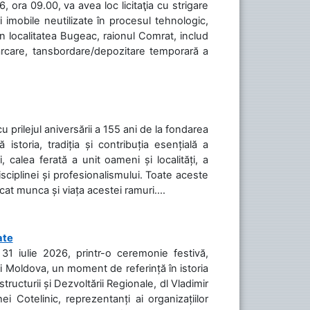
 ora 09.00, va avea loc licitaţia cu strigare
 imobile neutilizate în procesul tehnologic,
în localitatea Bugeac, raionul Comrat, includ
cărcare, tansbordare/depozitare temporară a
cu prilejul aniversării a 155 ani de la fondarea
toria, tradiția și contribuția esențială a
, calea ferată a unit oameni și localități, a
isciplinei și profesionalismului. Toate aceste
icat munca și viața acestei ramuri....
ate
31 iulie 2026, printr-o ceremonie festivă,
cii Moldova, un moment de referință în istoria
tructurii și Dezvoltării Regionale, dl Vladimir
i Cotelinic, reprezentanți ai organizațiilor