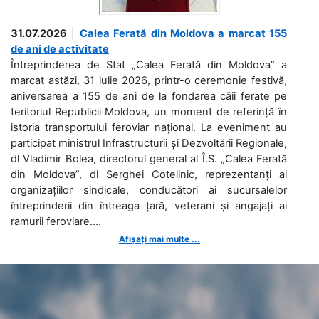
31.07.2026
|
Calea Ferată din Moldova a marcat 155
de ani de activitate
Întreprinderea de Stat „Calea Ferată din Moldova” a
marcat astăzi, 31 iulie 2026, printr-o ceremonie festivă,
aniversarea a 155 de ani de la fondarea căii ferate pe
teritoriul Republicii Moldova, un moment de referință în
istoria transportului feroviar național. La eveniment au
participat ministrul Infrastructurii și Dezvoltării Regionale,
dl Vladimir Bolea, directorul general al Î.S. „Calea Ferată
din Moldova”, dl Serghei Cotelinic, reprezentanți ai
organizațiilor sindicale, conducători ai sucursalelor
întreprinderii din întreaga țară, veterani și angajați ai
ramurii feroviare....
Afișați mai multe ...