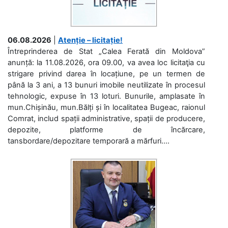
06.08.2026
|
Atenție – licitație!
Întreprinderea de Stat „Calea Ferată din Moldova”
anunță: la 11.08.2026, ora 09.00, va avea loc licitaţia cu
strigare privind darea în locațiune, pe un termen de
până la 3 ani, a 13 bunuri imobile neutilizate în procesul
tehnologic, expuse în 13 loturi. Bunurile, amplasate în
mun.Chișinău, mun.Bălți și în localitatea Bugeac, raionul
Comrat, includ spații administrative, spații de producere,
depozite, platforme de încărcare,
tansbordare/depozitare temporară a mărfuri....