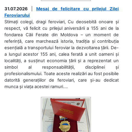
31.07.2026
|
Mesaj de felicitare cu prilejul Zilei
Feroviarului
Stimați colegi, dragi feroviari, Cu deosebită onoare și
respect, vă felicit cu prilejul aniversării a 155 ani de la
fondarea Căii Ferate din Moldova – un moment de
referință, care marchează istoria, tradiția și contribuția
esențială a transportului feroviar la dezvoltarea țării. De-
a lungul acestor 155 ani, calea ferată a unit oameni și
localități, a susținut economia țării și a reprezentat un
simbol al responsabilității, disciplinei și
profesionalismului. Toate aceste realizări au fost posibile
datorită generațiilor de feroviari, care și-au dedicat
munca și viața acestei ramuri....