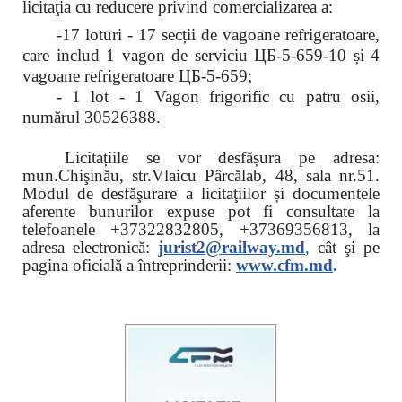
licitaţia cu reducere
privind comercializarea a:
-17 loturi - 17 secții de vagoane refrigeratoare,
care includ 1 vagon de serviciu ЦБ-5-659-10 și 4
vagoane refrigeratoare ЦБ-5-659;
- 1 lot - 1 Vagon frigorific cu patru osii,
numărul 30526388.
Licitațiile se vor desfășura pe adresa:
mun.Chişinău, str.Vlaicu Pârcălab, 48, sala nr.51.
Modul de desfăşurare a licitaţiilor și documentele
aferente bunurilor expuse pot fi consultate la
telefoanele
+37322832805, +37369356813, la
adresa electronică:
jurist2@railway.md
,
cât şi
pe
pagina oficială a întreprinderii:
www.
cfm.md
.