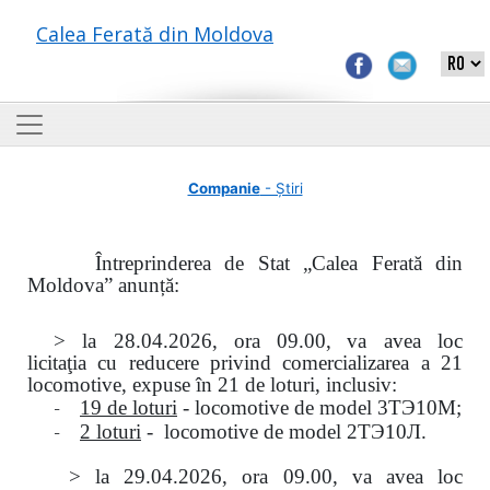
Calea Ferată din Moldova
Companie
- Știri
Întreprinderea de Stat „Calea Ferată din
Moldova” anunță:
> la
28.04.2026, ora 09.00,
va avea loc
licitaţia
cu reducere privind comercializarea a 21
locomotive, expuse în 21 de loturi, inclusiv:
-
19 de loturi
- locomotive de model
3
ТЭ
10
М
;
-
2 loturi
- locomotive de model
2
ТЭ
10
Л
.
>
la
29.04.2026
, ora 09.00, va avea loc