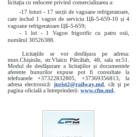
licitaţia cu reducere
privind comercializarea a:
-17 loturi - 17 secții de vagoane refrigeratoare,
care includ 1 vagon de serviciu ЦБ-5-659-10 și 4
vagoane refrigeratoare ЦБ-5-659;
- 1 lot - 1 Vagon frigorific cu patru osii,
numărul 30526388.
Licitațiile se vor desfășura pe adresa:
mun.Chişinău, str.Vlaicu Pârcălab, 48, sala nr.51.
Modul de desfăşurare a licitaţiilor și documentele
aferente bunurilor expuse pot fi consultate la
telefoanele
+37322832805, +37369356813, la
adresa electronică:
jurist2@railway.md
,
cât şi
pe
pagina oficială a întreprinderii:
www.
cfm.md
.