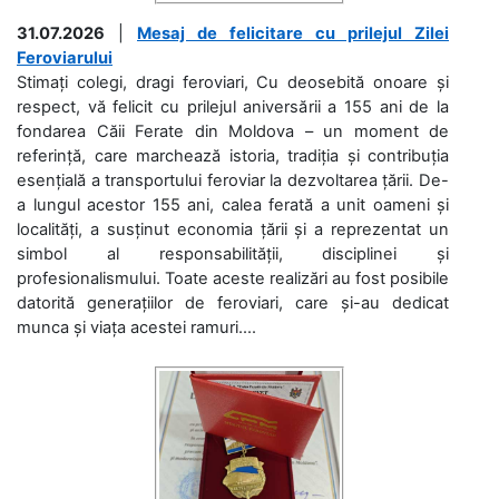
31.07.2026
|
Mesaj de felicitare cu prilejul Zilei
Feroviarului
Stimați colegi, dragi feroviari, Cu deosebită onoare și
respect, vă felicit cu prilejul aniversării a 155 ani de la
fondarea Căii Ferate din Moldova – un moment de
referință, care marchează istoria, tradiția și contribuția
esențială a transportului feroviar la dezvoltarea țării. De-
a lungul acestor 155 ani, calea ferată a unit oameni și
localități, a susținut economia țării și a reprezentat un
simbol al responsabilității, disciplinei și
profesionalismului. Toate aceste realizări au fost posibile
datorită generațiilor de feroviari, care și-au dedicat
munca și viața acestei ramuri....