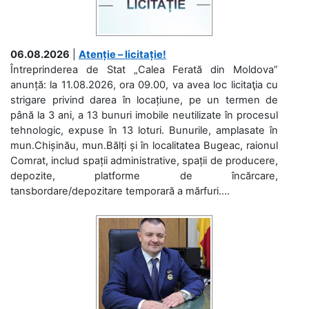
06.08.2026
|
Atenție – licitație!
Întreprinderea de Stat „Calea Ferată din Moldova”
anunță: la 11.08.2026, ora 09.00, va avea loc licitaţia cu
strigare privind darea în locațiune, pe un termen de
până la 3 ani, a 13 bunuri imobile neutilizate în procesul
tehnologic, expuse în 13 loturi. Bunurile, amplasate în
mun.Chișinău, mun.Bălți și în localitatea Bugeac, raionul
Comrat, includ spații administrative, spații de producere,
depozite, platforme de încărcare,
tansbordare/depozitare temporară a mărfuri....