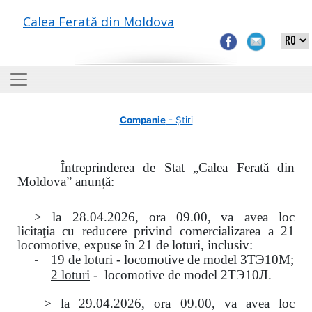
Calea Ferată din Moldova
Companie
- Știri
Întreprinderea de Stat „Calea Ferată din
Moldova” anunță:
> la
28.04.2026, ora 09.00,
va avea loc
licitaţia
cu reducere privind comercializarea a 21
locomotive, expuse în 21 de loturi, inclusiv:
-
19 de loturi
- locomotive de model
3
ТЭ
10
М
;
-
2 loturi
- locomotive de model
2
ТЭ
10
Л
.
>
la
29.04.2026
, ora 09.00, va avea loc