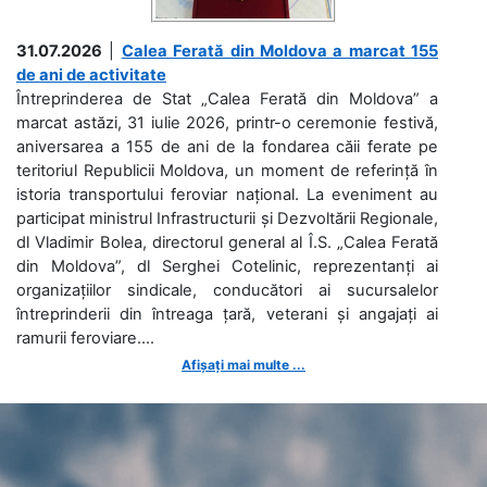
31.07.2026
|
Calea Ferată din Moldova a marcat 155
de ani de activitate
Întreprinderea de Stat „Calea Ferată din Moldova” a
marcat astăzi, 31 iulie 2026, printr-o ceremonie festivă,
aniversarea a 155 de ani de la fondarea căii ferate pe
teritoriul Republicii Moldova, un moment de referință în
istoria transportului feroviar național. La eveniment au
participat ministrul Infrastructurii și Dezvoltării Regionale,
dl Vladimir Bolea, directorul general al Î.S. „Calea Ferată
din Moldova”, dl Serghei Cotelinic, reprezentanți ai
organizațiilor sindicale, conducători ai sucursalelor
întreprinderii din întreaga țară, veterani și angajați ai
ramurii feroviare....
Afișați mai multe ...