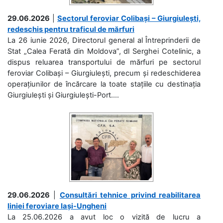
29.06.2026
|
Sectorul feroviar Colibași – Giurgiulești,
redeschis pentru traficul de mărfuri
La 26 iunie 2026, Directorul general al Întreprinderii de
Stat „Calea Ferată din Moldova”, dl Serghei Cotelinic, a
dispus reluarea transportului de mărfuri pe sectorul
feroviar Colibași – Giurgiulești, precum și redeschiderea
operațiunilor de încărcare la toate stațiile cu destinația
Giurgiulești și Giurgiulești-Port....
29.06.2026
|
Consultări tehnice privind reabilitarea
liniei feroviare Iași-Ungheni
La 25.06.2026 a avut loc o vizită de lucru a