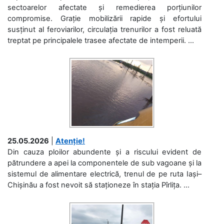
sectoarelor afectate și remedierea porțiunilor
compromise. Grație mobilizării rapide și efortului
susținut al feroviarilor, circulația trenurilor a fost reluată
treptat pe principalele trasee afectate de intemperii. ...
25.05.2026
|
Atenție!
Din cauza ploilor abundente și a riscului evident de
pătrundere a apei la componentele de sub vagoane și la
sistemul de alimentare electrică, trenul de pe ruta Iași–
Chișinău a fost nevoit să staționeze în stația Pîrlița. ...