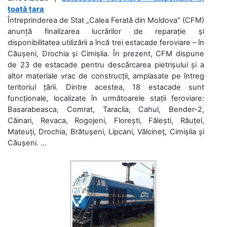
toată țara
Întreprinderea de Stat „Calea Ferată din Moldova” (CFM)
anunță finalizarea lucrărilor de reparație și
disponibilitatea utilizării a încă trei estacade feroviare – în
Căușeni, Drochia și Cimișlia. În prezent, CFM dispune
de 23 de estacade pentru descărcarea pietrișului și a
altor materiale vrac de construcții, amplasate pe întreg
teritoriul țării. Dintre acestea, 18 estacade sunt
funcționale, localizate în următoarele stații feroviare:
Basarabeasca, Comrat, Taraclia, Cahul, Bender-2,
Căinari, Revaca, Rogojeni, Florești, Fălești, Răuțel,
Mateuți, Drochia, Brătușeni, Lipcani, Vălcineț, Cimișlia și
Căușeni. ...