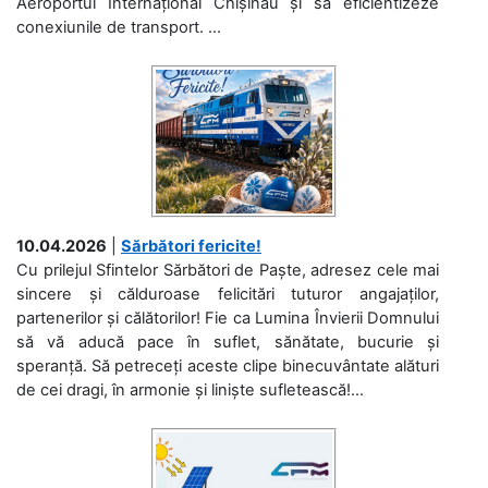
Aeroportul Internațional Chișinău și să eficientizeze
conexiunile de transport. ...
10.04.2026
|
Sărbători fericite!
Cu prilejul Sfintelor Sărbători de Paște, adresez cele mai
sincere și călduroase felicitări tuturor angajaților,
partenerilor și călătorilor! Fie ca Lumina Învierii Domnului
să vă aducă pace în suflet, sănătate, bucurie și
speranță. Să petreceți aceste clipe binecuvântate alături
de cei dragi, în armonie și liniște sufletească!...