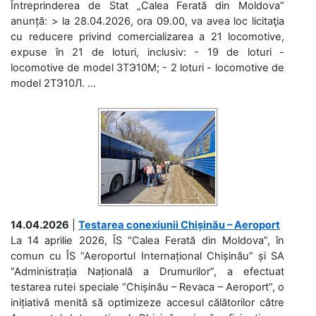
Întreprinderea de Stat „Calea Ferată din Moldova”
anunță: > la 28.04.2026, ora 09.00, va avea loc licitaţia
cu reducere privind comercializarea a 21 locomotive,
expuse în 21 de loturi, inclusiv: - 19 de loturi -
locomotive de model 3ТЭ10М; - 2 loturi - locomotive de
model 2ТЭ10Л. ...
14.04.2026
|
Testarea conexiunii Chișinău – Aeroport
La 14 aprilie 2026, ÎS “Calea Ferată din Moldova”, în
comun cu ÎS “Aeroportul Internațional Chișinău” și SA
“Administrația Națională a Drumurilor”, a efectuat
testarea rutei speciale “Chișinău – Revaca – Aeroport”, o
inițiativă menită să optimizeze accesul călătorilor către