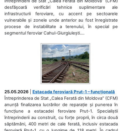
Întreprinderii de Stat „Calea Ferată din Moldova” (CFM)
desfășoară verificări tehnice suplimentare ale
infrastructurii feroviare, cu accent pe sectoarele
vulnerabile și zonele unde anterior au fost înregistrate
procese de instabilitate a terenului, în special pe
segmentul feroviar Cahul-Giurgiulești....
25.05.2026
|
Estacada feroviară Prut-1 – funcțională
Întreprinderea de Stat „Calea Ferată din Moldova” (CFM)
anunță finalizarea lucrărilor de reparație și punerea în
funcțiune a estacadei feroviare Prut-1. Specialiștii
întreprinderii au construit, cu forțe proprii, în circa două
săptămâni, 400 metri de cale ferată, inclusiv estacada
feroviară Prut-1, cu o lungime de 118 metri. În cadrul