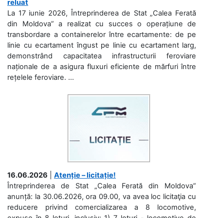
reluat
La 17 iunie 2026, Întreprinderea de Stat „Calea Ferată
din Moldova” a realizat cu succes o operațiune de
transbordare a containerelor între ecartamente: de pe
linie cu ecartament îngust pe linie cu ecartament larg,
demonstrând capacitatea infrastructurii feroviare
naționale de a asigura fluxuri eficiente de mărfuri între
rețelele feroviare. ...
16.06.2026
|
Atenție – licitație!
Întreprinderea de Stat „Calea Ferată din Moldova”
anunță: la 30.06.2026, ora 09.00, va avea loc licitaţia cu
reducere privind comercializarea a 8 locomotive,
expuse în 8 loturi, inclusiv: 1) 7 loturi - locomotive de