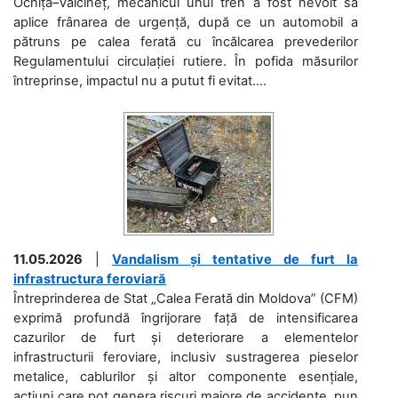
Ocnița–Vălcineț, mecanicul unui tren a fost nevoit să
aplice frânarea de urgență, după ce un automobil a
pătruns pe calea ferată cu încălcarea prevederilor
Regulamentului circulației rutiere. În pofida măsurilor
întreprinse, impactul nu a putut fi evitat....
11.05.2026
|
Vandalism și tentative de furt la
infrastructura feroviară
Întreprinderea de Stat „Calea Ferată din Moldova” (CFM)
exprimă profundă îngrijorare față de intensificarea
cazurilor de furt și deteriorare a elementelor
infrastructurii feroviare, inclusiv sustragerea pieselor
metalice, cablurilor și altor componente esențiale,
acțiuni care pot genera riscuri majore de accidente, pun