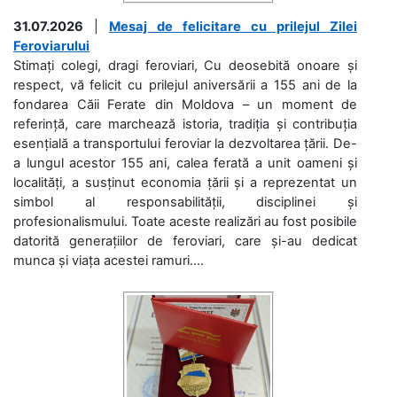
31.07.2026
|
Mesaj de felicitare cu prilejul Zilei
Feroviarului
Stimați colegi, dragi feroviari, Cu deosebită onoare și
respect, vă felicit cu prilejul aniversării a 155 ani de la
fondarea Căii Ferate din Moldova – un moment de
referință, care marchează istoria, tradiția și contribuția
esențială a transportului feroviar la dezvoltarea țării. De-
a lungul acestor 155 ani, calea ferată a unit oameni și
localități, a susținut economia țării și a reprezentat un
simbol al responsabilității, disciplinei și
profesionalismului. Toate aceste realizări au fost posibile
datorită generațiilor de feroviari, care și-au dedicat
munca și viața acestei ramuri....