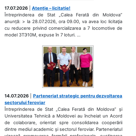
17.07.2026
|
Atenție – licitație!
Întreprinderea de Stat „Calea Ferată din Moldova”
anunță: > la 28.07.2026, ora 09.00, va avea loc licitaţia
cu reducere privind comercializarea a 7 locomotive de
model 3ТЭ10М, expuse în 7 loturi. ...
14.07.2026
|
Parteneriat strategic pentru dezvoltarea
sectorului feroviar
Întreprinderea de Stat „Calea Ferată din Moldova” și
Universitatea Tehnică a Moldovei au încheiat un Acord
de colaborare, orientat spre consolidarea cooperării
dintre mediul academic și sectorul feroviar. Parteneriatul
vizează promovarea formării profesionale, susținerea