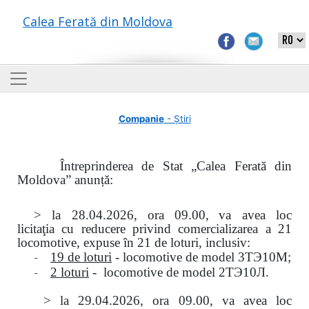
Calea Ferată din Moldova
Companie
- Știri
Întreprinderea de Stat „Calea Ferată din
Moldova” anunță:
> la
28.04.2026, ora 09.00,
va avea loc
licitaţia
cu reducere privind comercializarea a 21
locomotive, expuse în 21 de loturi, inclusiv:
-
19 de loturi
- locomotive de model
3
ТЭ
10
М
;
-
2 loturi
- locomotive de model
2
ТЭ
10
Л
.
>
la
29.04.2026
, ora 09.00, va avea loc