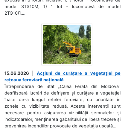
model 3ТЭ10М; 1) 1 lot - locomotivă de model
2ТЭ10Л....
15.06.2026
|
Acțiuni de curățare a vegetației pe
rețeaua feroviară națională
Întreprinderea de Stat „Calea Ferată din Moldova”
desfășoară lucrări de defrișare și curățare a vegetației
înalte de-a lungul rețelei feroviare, cu prioritate în
zonele cu vizibilitate redusă. Aceste intervenții sunt
necesare pentru asigurarea vizibilității semnalelor și
indicatoarelor, menținerea gabaritului de liberă trecere și
prevenirea incendiilor provocate de vegetația uscată....