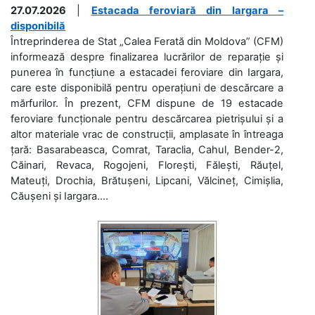
27.07.2026
|
Estacada feroviară din Iargara –
disponibilă
Întreprinderea de Stat „Calea Ferată din Moldova” (CFM)
informează despre finalizarea lucrărilor de reparație și
punerea în funcțiune a estacadei feroviare din Iargara,
care este disponibilă pentru operațiuni de descărcare a
mărfurilor. În prezent, CFM dispune de 19 estacade
feroviare funcționale pentru descărcarea pietrișului și a
altor materiale vrac de construcții, amplasate în întreaga
țară: Basarabeasca, Comrat, Taraclia, Cahul, Bender-2,
Căinari, Revaca, Rogojeni, Florești, Fălești, Răuțel,
Mateuți, Drochia, Brătușeni, Lipcani, Vălcineț, Cimișlia,
Căușeni și Iargara....