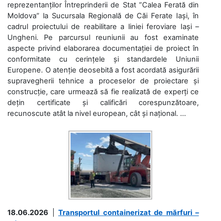
reprezentanților Întreprinderii de Stat ”Calea Ferată din
Moldova” la Sucursala Regională de Căi Ferate Iași, în
cadrul proiectului de reabilitare a liniei feroviare Iași –
Ungheni. Pe parcursul reuniunii au fost examinate
aspecte privind elaborarea documentației de proiect în
conformitate cu cerințele și standardele Uniunii
Europene. O atenție deosebită a fost acordată asigurării
supravegherii tehnice a proceselor de proiectare și
construcție, care urmează să fie realizată de experți ce
dețin certificate și calificări corespunzătoare,
recunoscute atât la nivel european, cât și național. ...
18.06.2026
|
Transportul containerizat de mărfuri –