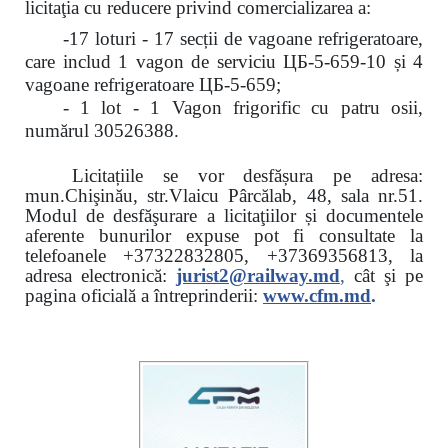
licitaţia cu reducere
privind comercializarea a:
-17 loturi - 17 secții de vagoane refrigeratoare,
care includ 1 vagon de serviciu ЦБ-5-659-10 și 4
vagoane refrigeratoare ЦБ-5-659;
- 1 lot - 1 Vagon frigorific cu patru osii,
numărul 30526388.
Licitațiile se vor desfășura pe adresa:
mun.Chişinău, str.Vlaicu Pârcălab, 48, sala nr.51.
Modul de desfăşurare a licitaţiilor și documentele
aferente bunurilor expuse pot fi consultate la
telefoanele
+37322832805, +37369356813, la
adresa electronică:
jurist2@railway.md
,
cât şi
pe
pagina oficială a întreprinderii:
www.
cfm.md
.