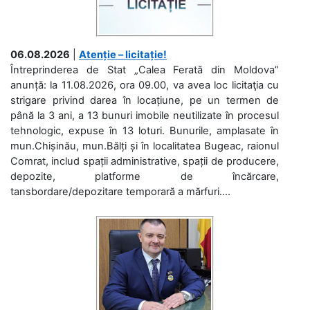
06.08.2026
|
Atenție – licitație!
Întreprinderea de Stat „Calea Ferată din Moldova”
anunță: la 11.08.2026, ora 09.00, va avea loc licitaţia cu
strigare privind darea în locațiune, pe un termen de
până la 3 ani, a 13 bunuri imobile neutilizate în procesul
tehnologic, expuse în 13 loturi. Bunurile, amplasate în
mun.Chișinău, mun.Bălți și în localitatea Bugeac, raionul
Comrat, includ spații administrative, spații de producere,
depozite, platforme de încărcare,
tansbordare/depozitare temporară a mărfuri....