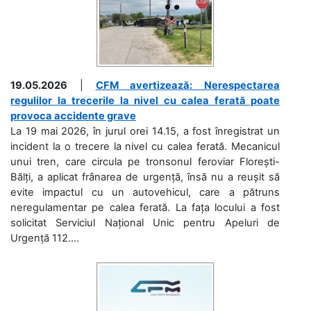
19.05.2026
|
CFM avertizează: Nerespectarea
regulilor la trecerile la nivel cu calea ferată poate
provoca accidente grave
La 19 mai 2026, în jurul orei 14.15, a fost înregistrat un
incident la o trecere la nivel cu calea ferată. Mecanicul
unui tren, care circula pe tronsonul feroviar Florești-
Bălți, a aplicat frânarea de urgență, însă nu a reușit să
evite impactul cu un autovehicul, care a pătruns
neregulamentar pe calea ferată. La fața locului a fost
solicitat Serviciul Național Unic pentru Apeluri de
Urgență 112....