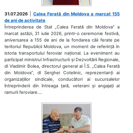
31.07.2026
|
Calea Ferată din Moldova a marcat 155
de ani de activitate
Întreprinderea de Stat „Calea Ferată din Moldova” a
marcat astăzi, 31 iulie 2026, printr-o ceremonie festivă,
aniversarea a 155 de ani de la fondarea căii ferate pe
teritoriul Republicii Moldova, un moment de referință în
istoria transportului feroviar național. La eveniment au
participat ministrul Infrastructurii și Dezvoltării Regionale,
dl Vladimir Bolea, directorul general al Î.S. „Calea Ferată
din Moldova”, dl Serghei Cotelinic, reprezentanți ai
organizațiilor sindicale, conducători ai sucursalelor
întreprinderii din întreaga țară, veterani și angajați ai
ramurii feroviare....