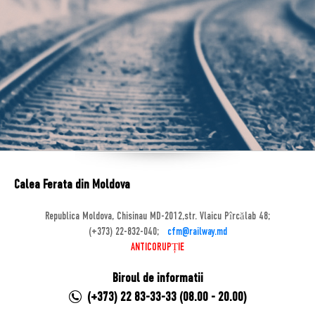
Calea Ferata din Moldova
Republica Moldova, Chisinau MD-2012,str. Vlaicu Pîrcălab 48;
(+373) 22-832-040;
cfm@railway.md
ANTICORUPȚIE
Biroul de informatii
(+373) 22 83-33-33 (08.00 - 20.00)