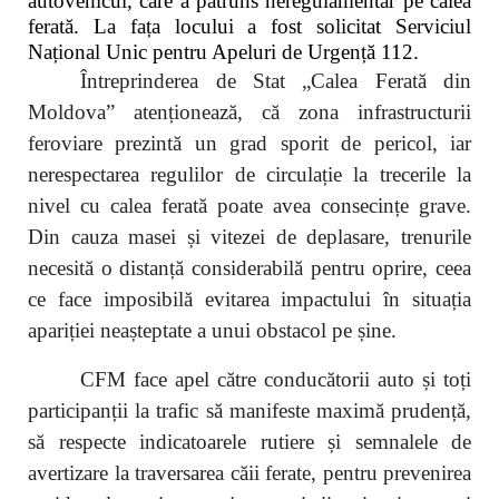
autovehicul, care a pătruns neregulamentar pe calea
ferată. La fața locului a fost solicitat Serviciul
Național Unic pentru Apeluri de Urgență 112.
Întreprinderea de Stat „Calea Ferată din
Moldova” atenționează, că zona infrastructurii
feroviare prezintă un grad sporit de pericol, iar
nerespectarea regulilor de circulație la trecerile la
nivel cu calea ferată poate avea consecințe grave.
Din cauza masei și vitezei de deplasare, trenurile
necesită o distanță considerabilă pentru oprire, ceea
ce face imposibilă evitarea impactului în situația
apariției neașteptate a unui obstacol pe șine.
CFM face apel către conducătorii auto și toți
participanții la trafic să manifeste maximă prudență,
să respecte indicatoarele rutiere și semnalele de
avertizare la traversarea căii ferate, pentru prevenirea