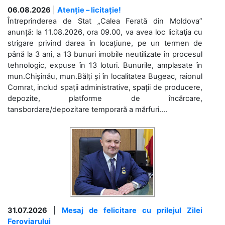
06.08.2026
|
Atenție – licitație!
Întreprinderea de Stat „Calea Ferată din Moldova”
anunță: la 11.08.2026, ora 09.00, va avea loc licitaţia cu
strigare privind darea în locațiune, pe un termen de
până la 3 ani, a 13 bunuri imobile neutilizate în procesul
tehnologic, expuse în 13 loturi. Bunurile, amplasate în
mun.Chișinău, mun.Bălți și în localitatea Bugeac, raionul
Comrat, includ spații administrative, spații de producere,
depozite, platforme de încărcare,
tansbordare/depozitare temporară a mărfuri....
31.07.2026
|
Mesaj de felicitare cu prilejul Zilei
Feroviarului