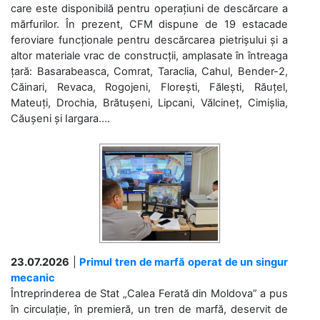
care este disponibilă pentru operațiuni de descărcare a
mărfurilor. În prezent, CFM dispune de 19 estacade
feroviare funcționale pentru descărcarea pietrișului și a
altor materiale vrac de construcții, amplasate în întreaga
țară: Basarabeasca, Comrat, Taraclia, Cahul, Bender-2,
Căinari, Revaca, Rogojeni, Florești, Fălești, Răuțel,
Mateuți, Drochia, Brătușeni, Lipcani, Vălcineț, Cimișlia,
Căușeni și Iargara....
23.07.2026
|
Primul tren de marfă operat de un singur
mecanic
Întreprinderea de Stat „Calea Ferată din Moldova” a pus
în circulație, în premieră, un tren de marfă, deservit de