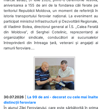
marcat astăzi, 31 iulie 2026, printr-o ceremonie festivă,
aniversarea a 155 de ani de la fondarea căii ferate pe
teritoriul Republicii Moldova, un moment de referință în
istoria transportului feroviar național. La eveniment au
participat ministrul Infrastructurii și Dezvoltării Regionale,
dl Vladimir Bolea, directorul general al Î.S. „Calea Ferată
din Moldova”, dl Serghei Cotelinic, reprezentanți ai
organizațiilor sindicale, conducători ai sucursalelor
întreprinderii din întreaga țară, veterani și angajați ai
ramurii feroviare....
30.07.2026
|
La 99 de ani - decorat cu cele mai înalte
distincții feroviare
În ajunul Zilei Feroviarului, care este sărbătorită în prima