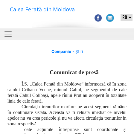
Calea Ferată din Moldova
Companie
- Știri
Comunicat de presă
Î.S. „Calea Ferată din Moldova” informează că în zona
satului Crihana Veche, raionul Cahul, pe segmentul de cale
ferată Cahul-Colibaşi, apele rîului Prut au acoperit în totalitate
linia de cale ferată.
С
irculaţia trenurilor marfare pe acest segment rămâne
în continuare sistată. Aceasta va fi reluată imediat ce nivelul
apelor nu va crea pericole şi nu va afecta circulaţia trenurilor în
zona respectivă.
Toate acțiunile întreprinse sunt coordonate și