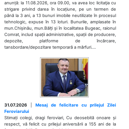
anunță: la 11.08.2026, ora 09.00, va avea loc licitaţia cu
strigare privind darea în locațiune, pe un termen de
până la 3 ani, a 13 bunuri imobile neutilizate în procesul
tehnologic, expuse în 13 loturi. Bunurile, amplasate în
mun.Chișinău, mun.Bălți și în localitatea Bugeac, raionul
Comrat, includ spații administrative, spații de producere,
depozite, platforme de încărcare,
tansbordare/depozitare temporară a mărfuri....
31.07.2026
|
Mesaj de felicitare cu prilejul Zilei
Feroviarului
Stimați colegi, dragi feroviari, Cu deosebită onoare și
respect, vă felicit cu prilejul aniversării a 155 ani de la