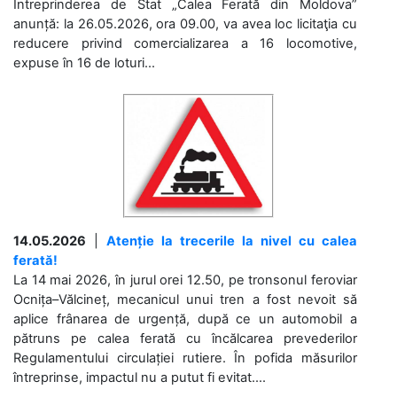
Întreprinderea de Stat „Calea Ferată din Moldova”
anunță: la 26.05.2026, ora 09.00, va avea loc licitaţia cu
reducere privind comercializarea a 16 locomotive,
expuse în 16 de loturi...
14.05.2026
|
Atenție la trecerile la nivel cu calea
ferată!
La 14 mai 2026, în jurul orei 12.50, pe tronsonul feroviar
Ocnița–Vălcineț, mecanicul unui tren a fost nevoit să
aplice frânarea de urgență, după ce un automobil a
pătruns pe calea ferată cu încălcarea prevederilor
Regulamentului circulației rutiere. În pofida măsurilor
întreprinse, impactul nu a putut fi evitat....