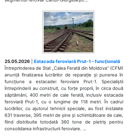
segmentul feroviar Cahul-Giurgiulești....
25.05.2026
|
Estacada feroviară Prut-1 – funcțională
Întreprinderea de Stat „Calea Ferată din Moldova” (CFM)
anunță finalizarea lucrărilor de reparație și punerea în
funcțiune a estacadei feroviare Prut-1. Specialiștii
întreprinderii au construit, cu forțe proprii, în circa două
săptămâni, 400 metri de cale ferată, inclusiv estacada
feroviară Prut-1, cu o lungime de 118 metri. În cadrul
lucrărilor, cu ajutorul tehnicii speciale, au fost instalate
631 traverse, 395 metri de șine și schimbătoare de cale,
fiind distribuite totodată 360 tone de pietriș pentru
consolidarea infrastructurii feroviare. ...