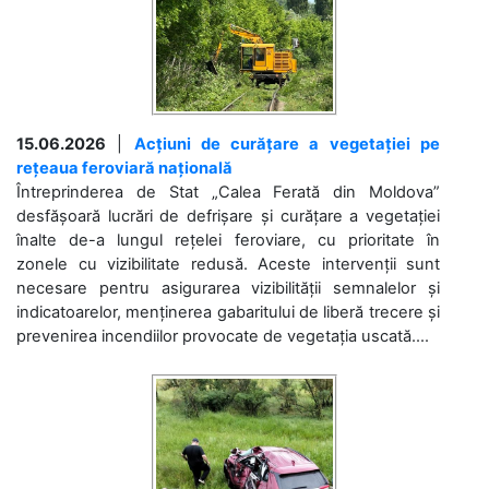
15.06.2026
|
Acțiuni de curățare a vegetației pe
rețeaua feroviară națională
Întreprinderea de Stat „Calea Ferată din Moldova”
desfășoară lucrări de defrișare și curățare a vegetației
înalte de-a lungul rețelei feroviare, cu prioritate în
zonele cu vizibilitate redusă. Aceste intervenții sunt
necesare pentru asigurarea vizibilității semnalelor și
indicatoarelor, menținerea gabaritului de liberă trecere și
prevenirea incendiilor provocate de vegetația uscată....