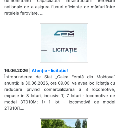
demonstrând capacitatea infrastructurii feroviare
naționale de a asigura fluxuri eficiente de mărfuri între
rețelele feroviare. ...
16.06.2026
|
Atenție – licitație!
Întreprinderea de Stat „Calea Ferată din Moldova”
anunță: la 30.06.2026, ora 09.00, va avea loc licitaţia cu
reducere privind comercializarea a 8 locomotive,
expuse în 8 loturi, inclusiv: 1) 7 loturi - locomotive de
model 3ТЭ10М; 1) 1 lot - locomotivă de model
2ТЭ10Л....