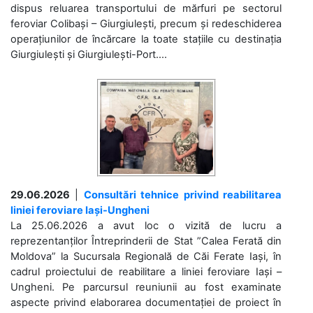
dispus reluarea transportului de mărfuri pe sectorul
feroviar Colibași – Giurgiulești, precum și redeschiderea
operațiunilor de încărcare la toate stațiile cu destinația
Giurgiulești și Giurgiulești-Port....
29.06.2026
|
Consultări tehnice privind reabilitarea
liniei feroviare Iași-Ungheni
La 25.06.2026 a avut loc o vizită de lucru a
reprezentanților Întreprinderii de Stat ”Calea Ferată din
Moldova” la Sucursala Regională de Căi Ferate Iași, în
cadrul proiectului de reabilitare a liniei feroviare Iași –
Ungheni. Pe parcursul reuniunii au fost examinate
aspecte privind elaborarea documentației de proiect în