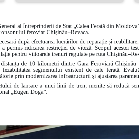
neral al Întreprinderii de Stat „Calea Ferată din Moldova
 a tronsonului feroviar Chișinău–Revaca.
cesară după efectuarea lucrărilor de reparație și reabilitare
a permis ridicarea restricției de viteză. Scopul acestei test
ulație pentru viitoarele trenuri regulate pe ruta Chișinău–Re
s distanța de 10 kilometri dintre Gara Feroviară Chișinău 
i fezabilitatea segmentului existent de cale ferată. Evalu
torie prin modernizarea infrastructurii și ajustarea parametr
ctului de lansare a unei linii de tren, menite să reducă se
țional „Eugen Doga”.