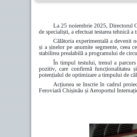
La 25 noiembrie 2025, Directorul Ge
de specialiști, a efectuat testarea tehnică
Călătoria experimentală a devenit ne
și a șinelor pe anumite segmente, ceea ce 
stabilirea prealabilă a programului de circ
În timpul testului, trenul a parcur
pozitiv, care confirmă funcționalitatea ș
potențialul de optimizare a timpului de călă
Acțiunea se înscrie în cadrul proie
Feroviară Chișinău și Aeroportul Interna