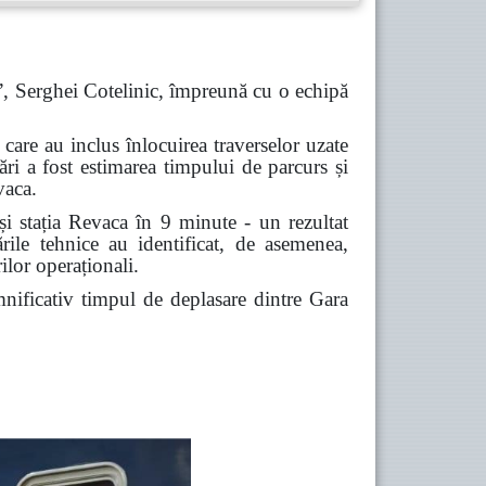
”, Serghei Cotelinic, împreună cu o echipă
, care au inclus
î
nlocuirea traverselor uzate
ări a fost estimarea timpului de parcurs și
vaca.
și stația Revaca în 9 minute - un rezultat
ările tehnice au identificat, de asemenea,
ilor operaționali.
mnificativ timpul de deplasare dintre Gara