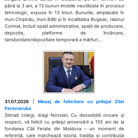
până la 3 ani, a 13 bunuri imobile neutilizate în procesul
tehnologic, expuse în 13 loturi. Bunurile, amplasate în
mun.Chișinău, mun.Bălți și în localitatea Bugeac, raionul
Comrat, includ spații administrative, spații de producere,
depozite, platforme de încărcare,
tansbordare/depozitare temporară a mărfuri....
31.07.2026
|
Mesaj de felicitare cu prilejul Zilei
Feroviarului
Stimați colegi, dragi feroviari, Cu deosebită onoare și
respect, vă felicit cu prilejul aniversării a 155 ani de la
fondarea Căii Ferate din Moldova – un moment de
referință, care marchează istoria, tradiția și contribuția