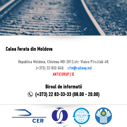
Calea Ferata din Moldova
Republica Moldova, Chisinau MD-2012,str. Vlaicu Pîrcălab 48;
(+373) 22-832-040;
cfm@railway.md
ANTICORUPȚIE
Biroul de informatii
(+373) 22 83-33-33 (08.00 - 20.00)