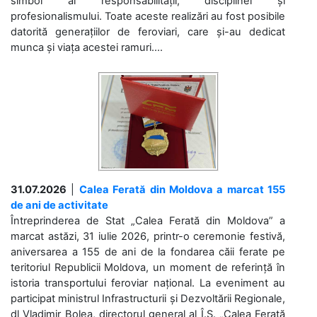
simbol al responsabilității, disciplinei și
profesionalismului. Toate aceste realizări au fost posibile
datorită generațiilor de feroviari, care și-au dedicat
munca și viața acestei ramuri....
31.07.2026
|
Calea Ferată din Moldova a marcat 155
de ani de activitate
Întreprinderea de Stat „Calea Ferată din Moldova” a
marcat astăzi, 31 iulie 2026, printr-o ceremonie festivă,
aniversarea a 155 de ani de la fondarea căii ferate pe
teritoriul Republicii Moldova, un moment de referință în
istoria transportului feroviar național. La eveniment au
participat ministrul Infrastructurii și Dezvoltării Regionale,
dl Vladimir Bolea, directorul general al Î.S. „Calea Ferată