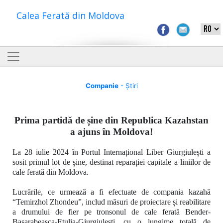
Calea Ferată din Moldova
Companie
- Știri
Prima partidă de șine din Republica Kazahstan
a ajuns în Moldova!
La 28 iulie 2024 în Portul Internațional Liber Giurgiulești a
sosit primul lot de șine, destinat reparației capitale a liniilor de
cale ferată din Moldova.
Lucrările, ce urmează a fi efectuate de compania kazahă
“Temirzhol Zhondeu”
, includ măsuri de proiectare și reabilitare
a drumului de fier pe tronsonul de cale ferată
Bender-
Basarabeasca-Etulia-Giurgiulești, cu o lungime totală de