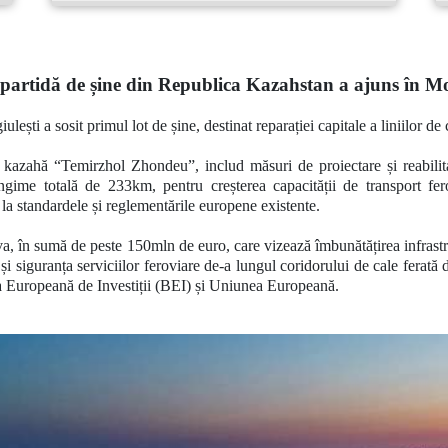
partidă de șine din Republica Kazahstan a ajuns în M
lești a sosit primul lot de șine, destinat reparației capitale a liniilor d
a kazahă
“Temirzhol Zhondeu”
, includ măsuri de proiectare și reabili
lungime totală de 233km,
pentru creșterea capacității de transport fer
i la standardele și reglementările europene existente.
va, în sumă de peste 150mln de euro, care vizează îmbunătățirea infrastr
 și siguranța serviciilor feroviare de-a lungul coridorului de cale fer
 Europeană de Investiții (BEI) și Uniunea Europeană.