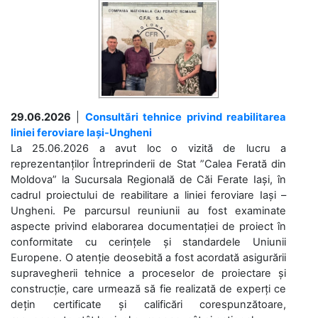
29.06.2026
|
Consultări tehnice privind reabilitarea
liniei feroviare Iași-Ungheni
La 25.06.2026 a avut loc o vizită de lucru a
reprezentanților Întreprinderii de Stat ”Calea Ferată din
Moldova” la Sucursala Regională de Căi Ferate Iași, în
cadrul proiectului de reabilitare a liniei feroviare Iași –
Ungheni. Pe parcursul reuniunii au fost examinate
aspecte privind elaborarea documentației de proiect în
conformitate cu cerințele și standardele Uniunii
Europene. O atenție deosebită a fost acordată asigurării
supravegherii tehnice a proceselor de proiectare și
construcție, care urmează să fie realizată de experți ce
dețin certificate și calificări corespunzătoare,