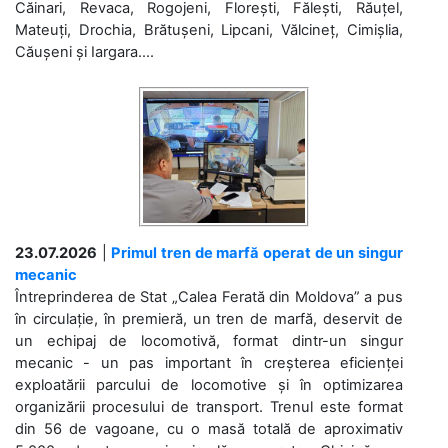
Căinari, Revaca, Rogojeni, Florești, Fălești, Răuțel,
Mateuți, Drochia, Brătușeni, Lipcani, Vălcineț, Cimișlia,
Căușeni și Iargara....
23.07.2026
|
Primul tren de marfă operat de un singur
mecanic
Întreprinderea de Stat „Calea Ferată din Moldova” a pus
în circulație, în premieră, un tren de marfă, deservit de
un echipaj de locomotivă, format dintr-un singur
mecanic - un pas important în creșterea eficienței
exploatării parcului de locomotive și în optimizarea
organizării procesului de transport. Trenul este format
din 56 de vagoane, cu o masă totală de aproximativ