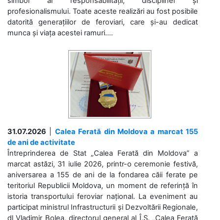
simbol al responsabilității, disciplinei și
profesionalismului. Toate aceste realizări au fost posibile
datorită generațiilor de feroviari, care și-au dedicat
munca și viața acestei ramuri....
31.07.2026
|
Calea Ferată din Moldova a marcat 155
de ani de activitate
Întreprinderea de Stat „Calea Ferată din Moldova” a
marcat astăzi, 31 iulie 2026, printr-o ceremonie festivă,
aniversarea a 155 de ani de la fondarea căii ferate pe
teritoriul Republicii Moldova, un moment de referință în
istoria transportului feroviar național. La eveniment au
participat ministrul Infrastructurii și Dezvoltării Regionale,
dl Vladimir Bolea, directorul general al Î.S. „Calea Ferată