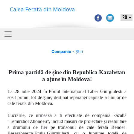
Calea Ferată din Moldova
Companie
- Știri
Prima partidă de șine din Republica Kazahstan
a ajuns în Moldova!
La 28 iulie 2024 în Portul Internațional Liber Giurgiulești a
sosit primul lot de șine, destinat reparației capitale a liniilor de
cale ferată din Moldova.
Lucrările, ce urmează a fi efectuate de compania kazahă
“Temirzhol Zhondeu”
, includ măsuri de proiectare și reabilitare
a drumului de fier pe tronsonul de cale ferată
Bender-
Basarabeasca-Etulia-Giurgiulești, cu o lungime totală de