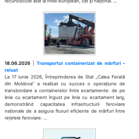
recunoscute atât la nivel european, cât și național. ...
18.06.2026
|
Transportul containerizat de mărfuri –
reluat
La 17 iunie 2026, Întreprinderea de Stat „Calea Ferată
din Moldova” a realizat cu succes o operațiune de
transbordare a containerelor între ecartamente: de pe
linie cu ecartament îngust pe linie cu ecartament larg,
demonstrând capacitatea infrastructurii feroviare
naționale de a asigura fluxuri eficiente de mărfuri între
rețelele feroviare. ...