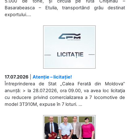
5.000 de tone, și circulă pe ruta Chișinău –
Basarabeasca – Etulia, transportând grâu destinat
exportului....
17.07.2026
|
Atenție – licitație!
Întreprinderea de Stat „Calea Ferată din Moldova”
anunță: > la 28.07.2026, ora 09.00, va avea loc licitaţia
cu reducere privind comercializarea a 7 locomotive de
model 3ТЭ10М, expuse în 7 loturi. ...