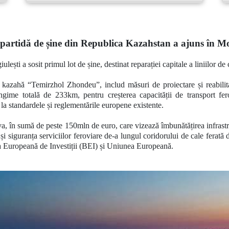
partidă de șine din Republica Kazahstan a ajuns în M
lești a sosit primul lot de șine, destinat reparației capitale a liniilor d
a kazahă
“Temirzhol Zhondeu”
, includ măsuri de proiectare și reabili
lungime totală de 233km,
pentru creșterea capacității de transport fer
i la standardele și reglementările europene existente.
va, în sumă de peste 150mln de euro, care vizează îmbunătățirea infrastr
 și siguranța serviciilor feroviare de-a lungul coridorului de cale fer
 Europeană de Investiții (BEI) și Uniunea Europeană.