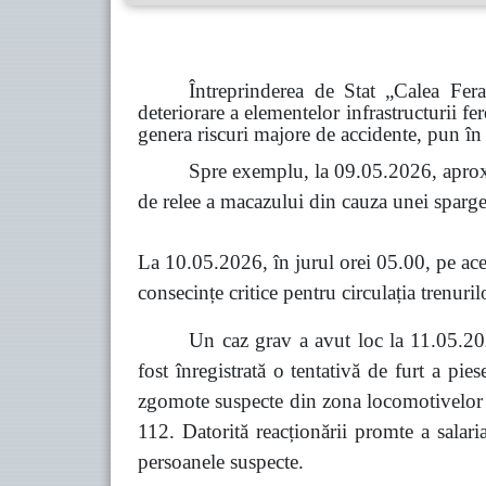
Întreprinderea de Stat „Calea Fer
deteriorare a elementelor infrastructurii fe
genera riscuri majore de accidente, pun în 
Spre exemplu, la 09.05.2026, aprox
de relee a macazului din cauza unei spargeri
La 10.05.2026, în jurul orei 05.00, pe acel
consecințe critice pentru circulația trenuril
Un caz grav a avut loc la 11.05.202
fost înregistrată o tentativă de furt a pi
zgomote suspecte din zona locomotivelor co
112. Datorită reacționării promte a salari
persoanele suspecte.