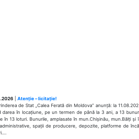
.2026
|
Atenție – licitație!
rinderea de Stat „Calea Ferată din Moldova” anunță: la 11.08.2026,
d darea în locațiune, pe un termen de până la 3 ani, a 13 bunuri
 în 13 loturi. Bunurile, amplasate în mun.Chișinău, mun.Bălți și 
 administrative, spații de producere, depozite, platforme de în
....