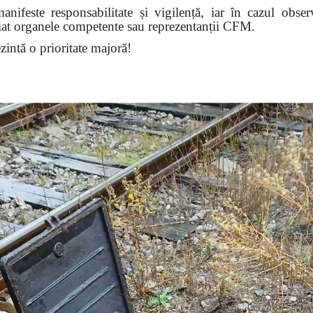
nifeste responsabilitate și vigilență, iar în cazul obser
diat organele competente sau reprezentanții CFM.
ezintă o prioritate majoră!