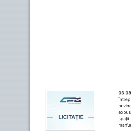
06.08
Întrep
privin
expuse
spații
mărfuri