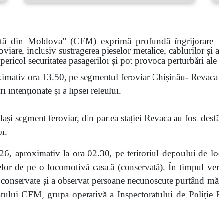
ată din Moldova” (CFM) exprimă profundă îngrijorare faț
roviare, inclusiv sustragerea pieselor metalice, cablurilor și
pericol securitatea pasagerilor și pot provoca perturbări ale
imativ ora 13.50, pe segmentul feroviar Chișinău- Revaca a
 intenționate și a lipsei releului.
ași segment feroviar, din partea stației Revaca au fost desf
or.
6, aproximativ la ora 02.30, pe teritoriul depoului de lo
eselor de pe o locomotivă casată (conservată). În timpul veri
nservate și a observat persoane necunoscute purtând măști.
atului CFM, grupa operativă a Inspectoratului de Poliție Bă