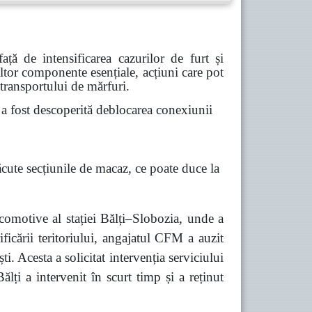
ă de intensificarea cazurilor de furt și
 altor componente esențiale, acțiuni care pot
 transportului de mărfuri.
 fost descoperită deblocarea conexiunii
ăcute secțiunile de macaz, ce poate duce la
comotive al stației Bălți–Slobozia, unde a
ficării teritoriului, angajatul CFM a auzit
 Acesta a solicitat intervenția serviciului
lți a intervenit în scurt timp și a reținut