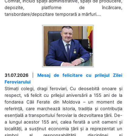
Comrat, includ spații administrative, spații de producere,
depozite, platforme de încărcare,
tansbordare/depozitare temporară a mărfuri....
31.07.2026
|
Mesaj de felicitare cu prilejul Zilei
Feroviarului
Stimați colegi, dragi feroviari, Cu deosebită onoare și
respect, vă felicit cu prilejul aniversării a 155 ani de la
fondarea Căii Ferate din Moldova – un moment de
referință, care marchează istoria, tradiția și contribuția
esențială a transportului feroviar la dezvoltarea țării. De-
a lungul acestor 155 ani, calea ferată a unit oameni și
localități, a susținut economia țării și a reprezentat un
simbol al responsabilității, disciplinei și