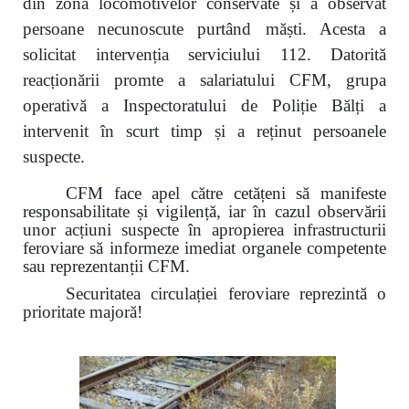
din zona locomotivelor conservate și a observat
persoane necunoscute purtând măști. Acesta a
solicitat intervenția serviciului 112. Datorită
reacționării promte a salariatului CFM, grupa
operativă a Inspectoratului de Poliție Bălți a
intervenit în scurt timp și a reținut persoanele
suspecte.
CFM face apel către cetățeni să manifeste
responsabilitate și vigilență, iar în cazul observării
unor acțiuni suspecte în apropierea infrastructurii
feroviare să informeze imediat organele competente
sau reprezentanții CFM.
Securitatea circulației feroviare reprezintă o
prioritate majoră!