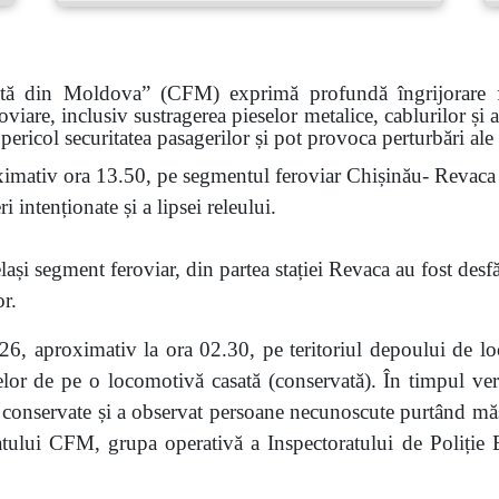
ată din Moldova” (CFM) exprimă profundă îngrijorare faț
roviare, inclusiv sustragerea pieselor metalice, cablurilor și
pericol securitatea pasagerilor și pot provoca perturbări ale
imativ ora 13.50, pe segmentul feroviar Chișinău- Revaca a
 intenționate și a lipsei releului.
ași segment feroviar, din partea stației Revaca au fost desf
or.
6, aproximativ la ora 02.30, pe teritoriul depoului de lo
eselor de pe o locomotivă casată (conservată). În timpul veri
nservate și a observat persoane necunoscute purtând măști.
atului CFM, grupa operativă a Inspectoratului de Poliție Bă