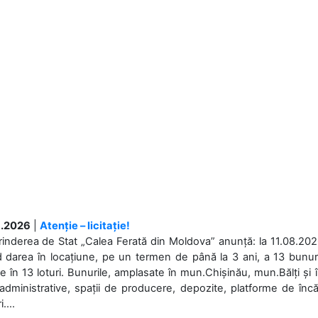
.2026
|
Atenție – licitație!
rinderea de Stat „Calea Ferată din Moldova” anunță: la 11.08.2026,
d darea în locațiune, pe un termen de până la 3 ani, a 13 bunuri
 în 13 loturi. Bunurile, amplasate în mun.Chișinău, mun.Bălți și 
 administrative, spații de producere, depozite, platforme de în
....