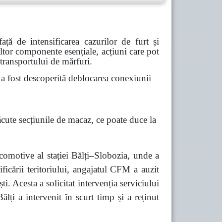
ă de intensificarea cazurilor de furt și
 altor componente esențiale, acțiuni care pot
 transportului de mărfuri.
 fost descoperită deblocarea conexiunii
ăcute secțiunile de macaz, ce poate duce la
comotive al stației Bălți–Slobozia, unde a
ficării teritoriului, angajatul CFM a auzit
 Acesta a solicitat intervenția serviciului
lți a intervenit în scurt timp și a reținut