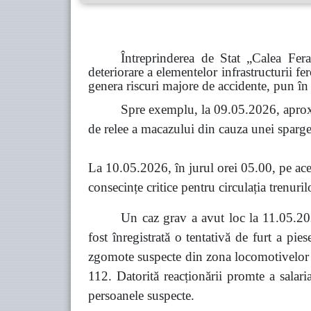
Întreprinderea de Stat „Calea Fer
deteriorare a elementelor infrastructurii fe
genera riscuri majore de accidente, pun în 
Spre exemplu, la 09.05.2026, aprox
de relee a macazului din cauza unei spargeri
La 10.05.2026, în jurul orei 05.00, pe acel
consecințe critice pentru circulația trenuril
Un caz grav a avut loc la 11.05.202
fost înregistrată o tentativă de furt a pi
zgomote suspecte din zona locomotivelor co
112. Datorită reacționării promte a salari
persoanele suspecte.