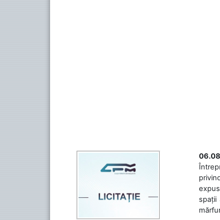
06.08
Întrep
privin
expuse
spații
mărfuri