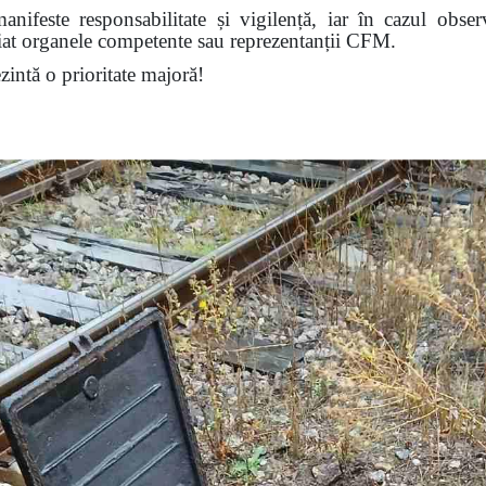
nifeste responsabilitate și vigilență, iar în cazul obser
diat organele competente sau reprezentanții CFM.
ezintă o prioritate majoră!