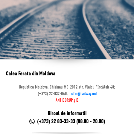
Calea Ferata din Moldova
Republica Moldova, Chisinau MD-2012,str. Vlaicu Pîrcălab 48;
(+373) 22-832-040;
cfm@railway.md
ANTICORUPȚIE
Biroul de informatii
(+373) 22 83-33-33 (08.00 - 20.00)