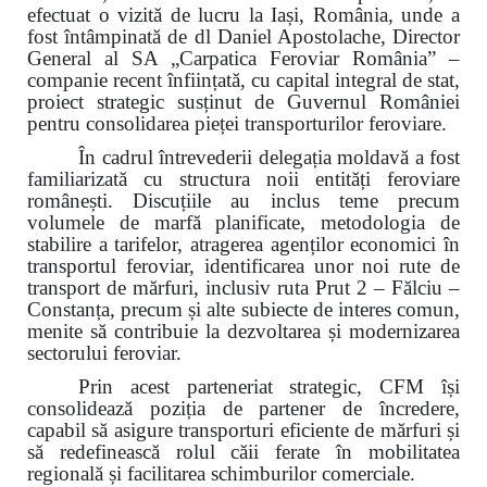
efectuat o vizită de lucru la Iași, România, unde a
fost întâmpinată de dl Daniel Apostolache, Director
General al SA „Carpatica Feroviar România” –
companie recent înființată, cu capital integral de stat,
proiect strategic susținut de Guvernul României
pentru consolidarea pieței transporturilor feroviare.
În cadrul întrevederii delegația moldavă a fost
familiarizată cu structura noii entități feroviare
românești. Discuțiile au inclus teme precum
volumele de marfă planificate, metodologia de
stabilire a tarifelor, atragerea agenților economici în
transportul feroviar, identificarea unor noi rute de
transport de mărfuri, inclusiv ruta Prut 2 – Fălciu –
Constanța, precum și alte subiecte de interes comun,
menite să contribuie la dezvoltarea și modernizarea
sectorului feroviar.
Prin acest parteneriat strategic, CFM își
consolidează poziția de partener de încredere,
capabil să asigure transporturi eficiente de mărfuri și
să redefinească rolul căii ferate în mobilitatea
regională și facilitarea schimburilor comerciale.