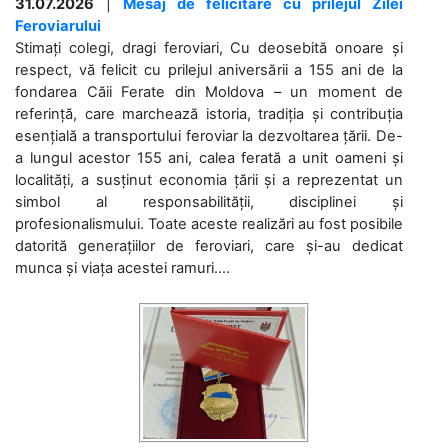
31.07.2026
|
Mesaj de felicitare cu prilejul Zilei
Feroviarului
Stimați colegi, dragi feroviari, Cu deosebită onoare și
respect, vă felicit cu prilejul aniversării a 155 ani de la
fondarea Căii Ferate din Moldova – un moment de
referință, care marchează istoria, tradiția și contribuția
esențială a transportului feroviar la dezvoltarea țării. De-
a lungul acestor 155 ani, calea ferată a unit oameni și
localități, a susținut economia țării și a reprezentat un
simbol al responsabilității, disciplinei și
profesionalismului. Toate aceste realizări au fost posibile
datorită generațiilor de feroviari, care și-au dedicat
munca și viața acestei ramuri....