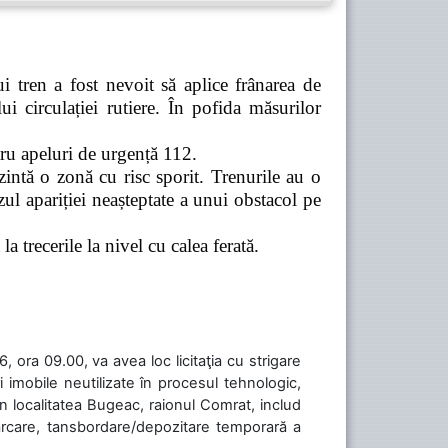
 tren a fost nevoit să aplice frânarea de
 circulației rutiere. În pofida măsurilor
tru apeluri de urgență 112.
zintă o zonă cu risc sporit. Trenurile au o
ul apariției neașteptate a unui obstacol pe
a trecerile la nivel cu calea ferată.
 ora 09.00, va avea loc licitaţia cu strigare
 imobile neutilizate în procesul tehnologic,
în localitatea Bugeac, raionul Comrat, includ
cărcare, tansbordare/depozitare temporară a