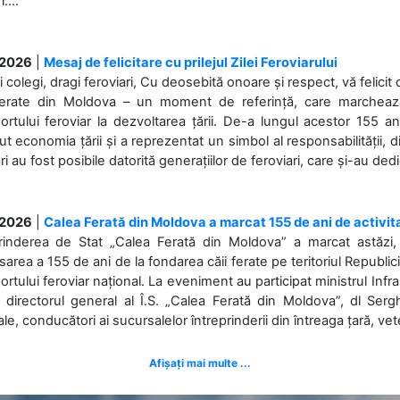
....
.2026
|
Mesaj de felicitare cu prilejul Zilei Feroviarului
i colegi, dragi feroviari, Cu deosebită onoare și respect, vă felicit 
Ferate din Moldova – un moment de referință, care marchează is
ortului feroviar la dezvoltarea țării. De-a lungul acestor 155 ani
ut economia țării și a reprezentat un simbol al responsabilității, d
ări au fost posibile datorită generațiilor de feroviari, care și-au ded
.2026
|
Calea Ferată din Moldova a marcat 155 de ani de activit
prinderea de Stat „Calea Ferată din Moldova” a marcat astăzi, 
sarea a 155 de ani de la fondarea căii ferate pe teritoriul Republi
ortului feroviar național. La eveniment au participat ministrul Infras
 directorul general al Î.S. „Calea Ferată din Moldova”, dl Serghe
ale, conducători ai sucursalelor întreprinderii din întreaga țară, veter
Afișați mai multe ...