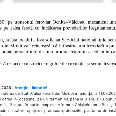
0, pe tronsonul feroviar Ocnița–Vălcineț, mecanicul unui
pe calea ferată cu încălcarea prevederilor Regulamentului
 la fața locului a fost solicitat Serviciul național unic pen
 din Moldova” reiterează, că infrastructura feroviară repre
 poate preveni întotdeauna producerea unui accident în caz
ă respecte cu strictețe regulile de circulație și semnalizarea l
.2026
|
Atenție – licitație!
rinderea de Stat „Calea Ferată din Moldova” anunță: la 11.08.2026,
d darea în locațiune, pe un termen de până la 3 ani, a 13 bunuri
 în 13 loturi. Bunurile, amplasate în mun.Chișinău, mun.Bălți și 
 administrative, spații de producere, depozite, platforme de în