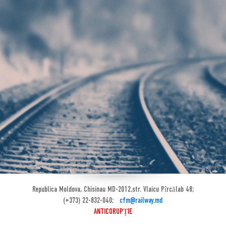
Republica Moldova, Chisinau MD-2012,str. Vlaicu Pîrcălab 48;
(+373) 22-832-040;
cfm@railway.md
ANTICORUPȚIE