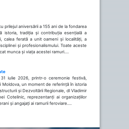
cu prilejul aniversării a 155 ani de la fondarea
toria, tradiția și contribuția esențială a
, calea ferată a unit oameni și localități, a
isciplinei și profesionalismului. Toate aceste
icat munca și viața acestei ramuri....
ate
31 iulie 2026, printr-o ceremonie festivă,
cii Moldova, un moment de referință în istoria
tructurii și Dezvoltării Regionale, dl Vladimir
i Cotelinic, reprezentanți ai organizațiilor
ani și angajați ai ramurii feroviare....