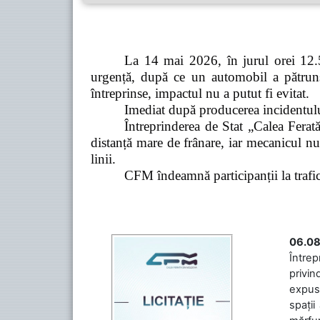
La 14 mai 2026, în jurul orei 12.5
urgență, după ce un automobil a pătruns 
întreprinse, impactul nu a putut fi evitat.
Imediat după producerea incidentului,
Întreprinderea de Stat „Calea Ferată
distanță mare de frânare, iar mecanicul nu
linii.
CFM îndeamnă participanții la trafic s
06.08
Întrep
privin
expuse
spații