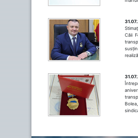
mărfuri
31.07
Stimaț
Căii 
transp
susțin
realiz
31.07
Între
aniver
transp
Bolea,
sindic