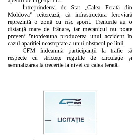
apeluri de urgență 112.
Întreprinderea de Stat „Calea Ferată din
Moldova” reiterează, că infrastructura feroviară
reprezintă o zonă cu risc sporit. Trenurile au o
distanță mare de frânare, iar mecanicul nu poate
preveni întotdeauna producerea unui accident în
cazul apariției neașteptate a unui obstacol pe linii.
CFM îndeamnă participanții la trafic să
respecte cu strictețe regulile de circulație și
semnalizarea la trecerile la nivel cu calea ferată.