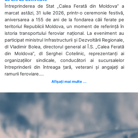
Întreprinderea de Stat „Calea Ferată din Moldova” a
marcat astăzi, 31 iulie 2026, printr-o ceremonie festivă,
aniversarea a 155 de ani de la fondarea căii ferate pe
teritoriul Republicii Moldova, un moment de referință în
istoria transportului feroviar național. La eveniment au
participat ministrul Infrastructurii și Dezvoltării Regionale,
dl Vladimir Bolea, directorul general al Î.S. „Calea Ferată
din Moldova”, dl Serghei Cotelinic, reprezentanți ai
organizațiilor sindicale, conducători ai sucursalelor
întreprinderii din întreaga țară, veterani și angajați ai
ramurii feroviare....
Afișați mai multe ...