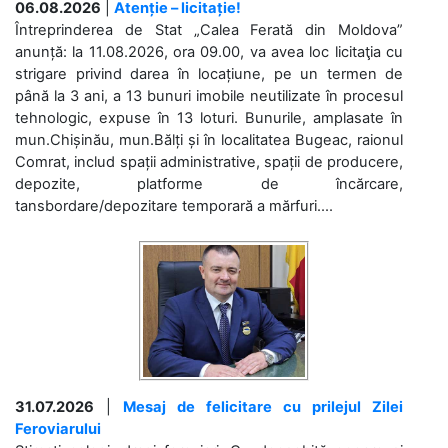
06.08.2026
|
Atenție – licitație!
Întreprinderea de Stat „Calea Ferată din Moldova”
anunță: la 11.08.2026, ora 09.00, va avea loc licitaţia cu
strigare privind darea în locațiune, pe un termen de
până la 3 ani, a 13 bunuri imobile neutilizate în procesul
tehnologic, expuse în 13 loturi. Bunurile, amplasate în
mun.Chișinău, mun.Bălți și în localitatea Bugeac, raionul
Comrat, includ spații administrative, spații de producere,
depozite, platforme de încărcare,
tansbordare/depozitare temporară a mărfuri....
31.07.2026
|
Mesaj de felicitare cu prilejul Zilei
Feroviarului