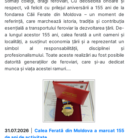
Stimați colegi, dragi feroviari, Cu deosebită onoare și
respect, vă felicit cu prilejul aniversării a 155 ani de la
fondarea Căii Ferate din Moldova – un moment de
referință, care marchează istoria, tradiția și contribuția
esențială a transportului feroviar la dezvoltarea țării. De-
a lungul acestor 155 ani, calea ferată a unit oameni și
localități, a susținut economia țării și a reprezentat un
simbol al responsabilității, disciplinei și
profesionalismului. Toate aceste realizări au fost posibile
datorită generațiilor de feroviari, care și-au dedicat
munca și viața acestei ramuri....
31.07.2026
|
Calea Ferată din Moldova a marcat 155
de ani de activitate