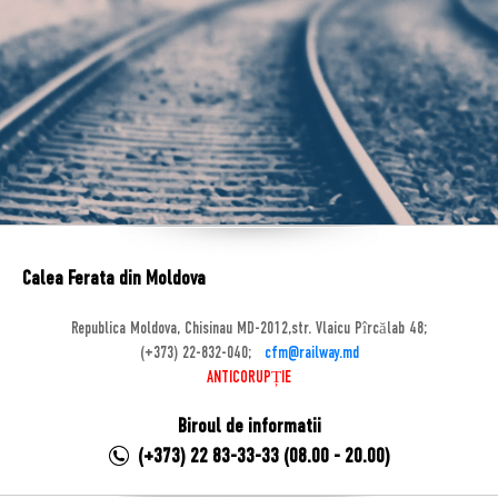
Calea Ferata din Moldova
Republica Moldova, Chisinau MD-2012,str. Vlaicu Pîrcălab 48;
(+373) 22-832-040;
cfm@railway.md
ANTICORUPȚIE
Biroul de informatii
(+373) 22 83-33-33 (08.00 - 20.00)