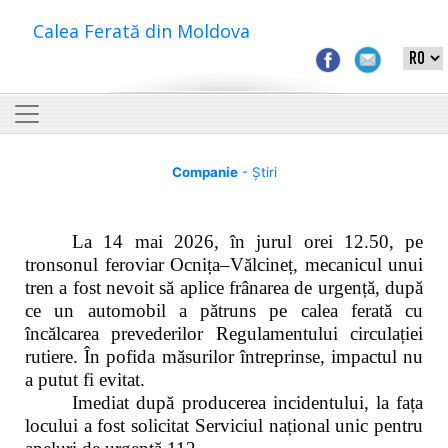
Calea Ferată din Moldova
Companie
- Știri
La 14 mai 2026, în jurul orei 12.50, pe
tronsonul feroviar Ocnița–Vălcineț, mecanicul unui
tren a fost nevoit să aplice frânarea de urgență, după
ce un automobil a pătruns pe calea ferată cu
încălcarea prevederilor Regulamentului circulației
rutiere. În pofida măsurilor întreprinse, impactul nu
a putut fi evitat.
Imediat după producerea incidentului, la fața
locului a fost solicitat Serviciul național unic pentru