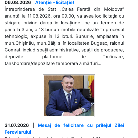
06.08.2026
|
Atenție – licitație!
Întreprinderea de Stat „Calea Ferată din Moldova”
anunță: la 11.08.2026, ora 09.00, va avea loc licitaţia cu
strigare privind darea în locațiune, pe un termen de
până la 3 ani, a 13 bunuri imobile neutilizate în procesul
tehnologic, expuse în 13 loturi. Bunurile, amplasate în
mun.Chișinău, mun.Bălți și în localitatea Bugeac, raionul
Comrat, includ spații administrative, spații de producere,
depozite, platforme de încărcare,
tansbordare/depozitare temporară a mărfuri....
31.07.2026
|
Mesaj de felicitare cu prilejul Zilei
Feroviarului