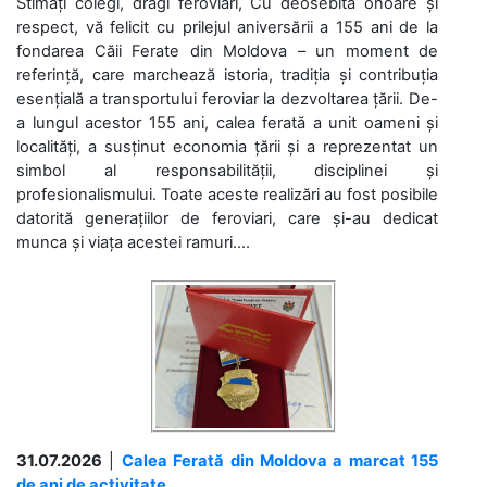
Stimați colegi, dragi feroviari, Cu deosebită onoare și
respect, vă felicit cu prilejul aniversării a 155 ani de la
fondarea Căii Ferate din Moldova – un moment de
referință, care marchează istoria, tradiția și contribuția
esențială a transportului feroviar la dezvoltarea țării. De-
a lungul acestor 155 ani, calea ferată a unit oameni și
localități, a susținut economia țării și a reprezentat un
simbol al responsabilității, disciplinei și
profesionalismului. Toate aceste realizări au fost posibile
datorită generațiilor de feroviari, care și-au dedicat
munca și viața acestei ramuri....
31.07.2026
|
Calea Ferată din Moldova a marcat 155
de ani de activitate