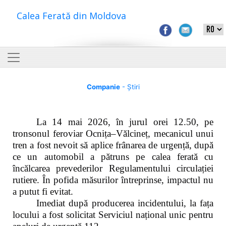
Calea Ferată din Moldova
Companie
- Știri
La 14 mai 2026, în jurul orei 12.50, pe
tronsonul feroviar Ocnița–Vălcineț, mecanicul unui
tren a fost nevoit să aplice frânarea de urgență, după
ce un automobil a pătruns pe calea ferată cu
încălcarea prevederilor Regulamentului circulației
rutiere. În pofida măsurilor întreprinse, impactul nu
a putut fi evitat.
Imediat după producerea incidentului, la fața
locului a fost solicitat Serviciul național unic pentru