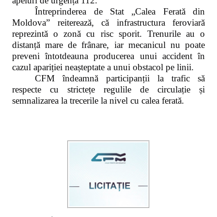
apeluri de urgență 112.
Întreprinderea de Stat „Calea Ferată din
Moldova” reiterează, că infrastructura feroviară
reprezintă o zonă cu risc sporit. Trenurile au o
distanță mare de frânare, iar mecanicul nu poate
preveni întotdeauna producerea unui accident în
cazul apariției neașteptate a unui obstacol pe linii.
CFM îndeamnă participanții la trafic să
respecte cu strictețe regulile de circulație și
semnalizarea la trecerile la nivel cu calea ferată.