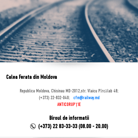
Calea Ferata din Moldova
Republica Moldova, Chisinau MD-2012,str. Vlaicu Pîrcălab 48;
(+373) 22-832-040;
cfm@railway.md
ANTICORUPȚIE
Biroul de informatii
(+373) 22 83-33-33 (08.00 - 20.00)