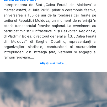
Întreprinderea de Stat „Calea Ferată din Moldova” a
marcat astăzi, 31 iulie 2026, printr-o ceremonie festivă,
aniversarea a 155 de ani de la fondarea căii ferate pe
teritoriul Republicii Moldova, un moment de referință în
istoria transportului feroviar național. La eveniment au
participat ministrul Infrastructurii și Dezvoltării Regionale,
dl Vladimir Bolea, directorul general al Î.S. „Calea Ferată
din Moldova”, dl Serghei Cotelinic, reprezentanți ai
organizațiilor sindicale, conducători ai sucursalelor
întreprinderii din întreaga țară, veterani și angajați ai
ramurii feroviare....
Afișați mai multe ...