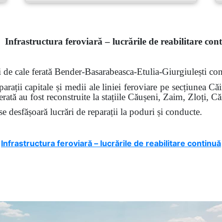
Infrastructura feroviară – lucrările de reabilitare con
ui de cale ferată Bender-Basarabeasca-Etulia-Giurgiulești co
arații capitale și medii ale liniei feroviare pe secțiunea Căi
ferată au fost reconstruite la stațiile Căușeni, Zaim, Zloți, Că
se desfășoară lucrări de reparații la poduri și conducte.
Infrastructura feroviară – lucrările de reabilitare continuă