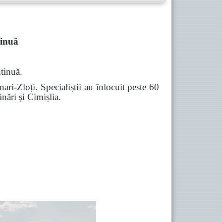
tinuă
ntinuă.
nari-Zloți. Specialiștii au înlocuit peste 60
inări și Cimișlia.