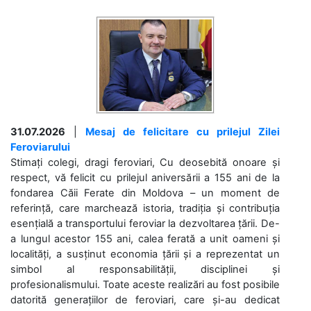
31.07.2026
|
Mesaj de felicitare cu prilejul Zilei
Feroviarului
Stimați colegi, dragi feroviari, Cu deosebită onoare și
respect, vă felicit cu prilejul aniversării a 155 ani de la
fondarea Căii Ferate din Moldova – un moment de
referință, care marchează istoria, tradiția și contribuția
esențială a transportului feroviar la dezvoltarea țării. De-
a lungul acestor 155 ani, calea ferată a unit oameni și
localități, a susținut economia țării și a reprezentat un
simbol al responsabilității, disciplinei și
profesionalismului. Toate aceste realizări au fost posibile
datorită generațiilor de feroviari, care și-au dedicat