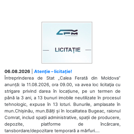
06.08.2026
|
Atenție – licitație!
Întreprinderea de Stat „Calea Ferată din Moldova”
anunță: la 11.08.2026, ora 09.00, va avea loc licitaţia cu
strigare privind darea în locațiune, pe un termen de
până la 3 ani, a 13 bunuri imobile neutilizate în procesul
tehnologic, expuse în 13 loturi. Bunurile, amplasate în
mun.Chișinău, mun.Bălți și în localitatea Bugeac, raionul
Comrat, includ spații administrative, spații de producere,
depozite, platforme de încărcare,
tansbordare/depozitare temporară a mărfuri....