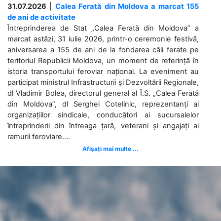
31.07.2026
|
Calea Ferată din Moldova a marcat 155
de ani de activitate
Întreprinderea de Stat „Calea Ferată din Moldova” a
marcat astăzi, 31 iulie 2026, printr-o ceremonie festivă,
aniversarea a 155 de ani de la fondarea căii ferate pe
teritoriul Republicii Moldova, un moment de referință în
istoria transportului feroviar național. La eveniment au
participat ministrul Infrastructurii și Dezvoltării Regionale,
dl Vladimir Bolea, directorul general al Î.S. „Calea Ferată
din Moldova”, dl Serghei Cotelinic, reprezentanți ai
organizațiilor sindicale, conducători ai sucursalelor
întreprinderii din întreaga țară, veterani și angajați ai
ramurii feroviare....
Afișați mai multe ...