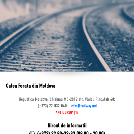
Calea Ferata din Moldova
Republica Moldova, Chisinau MD-2012,str. Vlaicu Pîrcălab 48;
(+373) 22-832-040;
cfm@railway.md
ANTICORUPȚIE
Biroul de informatii