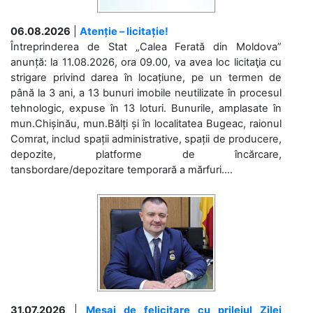
06.08.2026
|
Atenție – licitație!
Întreprinderea de Stat „Calea Ferată din Moldova”
anunță: la 11.08.2026, ora 09.00, va avea loc licitaţia cu
strigare privind darea în locațiune, pe un termen de
până la 3 ani, a 13 bunuri imobile neutilizate în procesul
tehnologic, expuse în 13 loturi. Bunurile, amplasate în
mun.Chișinău, mun.Bălți și în localitatea Bugeac, raionul
Comrat, includ spații administrative, spații de producere,
depozite, platforme de încărcare,
tansbordare/depozitare temporară a mărfuri....
31.07.2026
|
Mesaj de felicitare cu prilejul Zilei