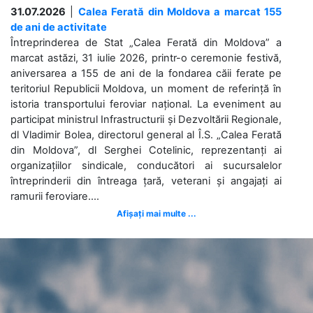
31.07.2026
|
Calea Ferată din Moldova a marcat 155
de ani de activitate
Întreprinderea de Stat „Calea Ferată din Moldova” a
marcat astăzi, 31 iulie 2026, printr-o ceremonie festivă,
aniversarea a 155 de ani de la fondarea căii ferate pe
teritoriul Republicii Moldova, un moment de referință în
istoria transportului feroviar național. La eveniment au
participat ministrul Infrastructurii și Dezvoltării Regionale,
dl Vladimir Bolea, directorul general al Î.S. „Calea Ferată
din Moldova”, dl Serghei Cotelinic, reprezentanți ai
organizațiilor sindicale, conducători ai sucursalelor
întreprinderii din întreaga țară, veterani și angajați ai
ramurii feroviare....
Afișați mai multe ...