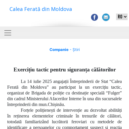
Calea Ferată din Moldova
Companie
- Știri
Exercițiu tactic pentru siguranța călătorilor
La 14 iulie 2025 angajații Întreprinderii de Stat “Calea
Ferată din Moldova” au participat la un exercițiu tactic,
organizat de Brigada de poliție cu destinație specială “Fulger”
din cadrul Ministerului Afacerilor Interne în una din sucursalele
întreprinderii din mun.Chișinău.
Forțele polițienești de intervenție au
dezvoltat abilități
în
reținerea elementelor criminale în trenurile de călători,
totodată familiarizând lucrătorii feroviari cu metodele de
identificare a persoanelor cu comportament suspect și reacția