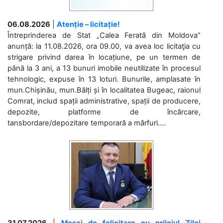
06.08.2026
|
Atenție – licitație!
Întreprinderea de Stat „Calea Ferată din Moldova”
anunță: la 11.08.2026, ora 09.00, va avea loc licitaţia cu
strigare privind darea în locațiune, pe un termen de
până la 3 ani, a 13 bunuri imobile neutilizate în procesul
tehnologic, expuse în 13 loturi. Bunurile, amplasate în
mun.Chișinău, mun.Bălți și în localitatea Bugeac, raionul
Comrat, includ spații administrative, spații de producere,
depozite, platforme de încărcare,
tansbordare/depozitare temporară a mărfuri....
31.07.2026
|
Mesaj de felicitare cu prilejul Zilei