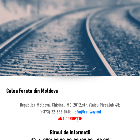
Calea Ferata din Moldova
Republica Moldova, Chisinau MD-2012,str. Vlaicu Pîrcălab 48;
(+373) 22-832-040;
cfm@railway.md
ANTICORUPȚIE
Biroul de informatii