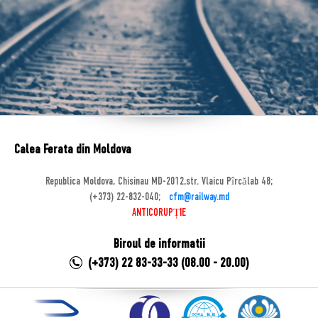
Calea Ferata din Moldova
Republica Moldova, Chisinau MD-2012,str. Vlaicu Pîrcălab 48;
(+373) 22-832-040;
cfm@railway.md
ANTICORUPȚIE
Biroul de informatii
(+373) 22 83-33-33 (08.00 - 20.00)