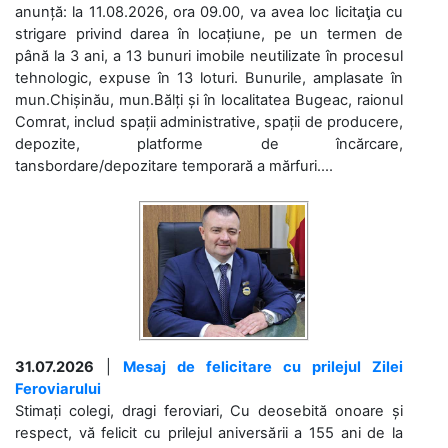
anunță: la 11.08.2026, ora 09.00, va avea loc licitaţia cu
strigare privind darea în locațiune, pe un termen de
până la 3 ani, a 13 bunuri imobile neutilizate în procesul
tehnologic, expuse în 13 loturi. Bunurile, amplasate în
mun.Chișinău, mun.Bălți și în localitatea Bugeac, raionul
Comrat, includ spații administrative, spații de producere,
depozite, platforme de încărcare,
tansbordare/depozitare temporară a mărfuri....
31.07.2026
|
Mesaj de felicitare cu prilejul Zilei
Feroviarului
Stimați colegi, dragi feroviari, Cu deosebită onoare și
respect, vă felicit cu prilejul aniversării a 155 ani de la