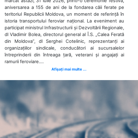
marcat astăzi, 31 iulie 2026, printr-o ceremonie festivă,
aniversarea a 155 de ani de la fondarea căii ferate pe
teritoriul Republicii Moldova, un moment de referință în
istoria transportului feroviar național. La eveniment au
participat ministrul Infrastructurii și Dezvoltării Regionale,
dl Vladimir Bolea, directorul general al Î.S. „Calea Ferată
din Moldova”, dl Serghei Cotelinic, reprezentanți ai
organizațiilor sindicale, conducători ai sucursalelor
întreprinderii din întreaga țară, veterani și angajați ai
ramurii feroviare....
Afișați mai multe ...