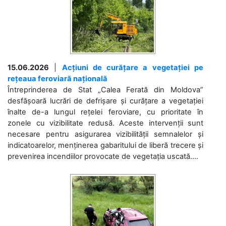
15.06.2026
|
Acțiuni de curățare a vegetației pe
rețeaua feroviară națională
Întreprinderea de Stat „Calea Ferată din Moldova”
desfășoară lucrări de defrișare și curățare a vegetației
înalte de-a lungul rețelei feroviare, cu prioritate în
zonele cu vizibilitate redusă. Aceste intervenții sunt
necesare pentru asigurarea vizibilității semnalelor și
indicatoarelor, menținerea gabaritului de liberă trecere și
prevenirea incendiilor provocate de vegetația uscată....