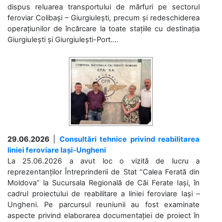
dispus reluarea transportului de mărfuri pe sectorul
feroviar Colibași – Giurgiulești, precum și redeschiderea
operațiunilor de încărcare la toate stațiile cu destinația
Giurgiulești și Giurgiulești-Port....
29.06.2026
|
Consultări tehnice privind reabilitarea
liniei feroviare Iași-Ungheni
La 25.06.2026 a avut loc o vizită de lucru a
reprezentanților Întreprinderii de Stat ”Calea Ferată din
Moldova” la Sucursala Regională de Căi Ferate Iași, în
cadrul proiectului de reabilitare a liniei feroviare Iași –
Ungheni. Pe parcursul reuniunii au fost examinate
aspecte privind elaborarea documentației de proiect în