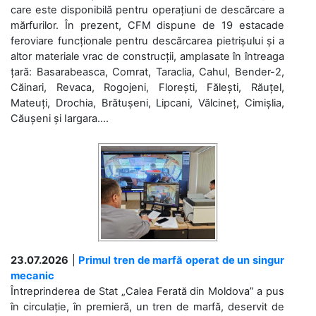
care este disponibilă pentru operațiuni de descărcare a
mărfurilor. În prezent, CFM dispune de 19 estacade
feroviare funcționale pentru descărcarea pietrișului și a
altor materiale vrac de construcții, amplasate în întreaga
țară: Basarabeasca, Comrat, Taraclia, Cahul, Bender-2,
Căinari, Revaca, Rogojeni, Florești, Fălești, Răuțel,
Mateuți, Drochia, Brătușeni, Lipcani, Vălcineț, Cimișlia,
Căușeni și Iargara....
23.07.2026
|
Primul tren de marfă operat de un singur
mecanic
Întreprinderea de Stat „Calea Ferată din Moldova” a pus
în circulație, în premieră, un tren de marfă, deservit de