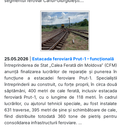
segmentul feroviar Cahul-Giurgiulești....
25.05.2026
|
Estacada feroviară Prut-1 – funcțională
Întreprinderea de Stat „Calea Ferată din Moldova” (CFM)
anunță finalizarea lucrărilor de reparație și punerea în
funcțiune a estacadei feroviare Prut-1. Specialiștii
întreprinderii au construit, cu forțe proprii, în circa două
săptămâni, 400 metri de cale ferată, inclusiv estacada
feroviară Prut-1, cu o lungime de 118 metri. În cadrul
lucrărilor, cu ajutorul tehnicii speciale, au fost instalate
631 traverse, 395 metri de șine și schimbătoare de cale,
fiind distribuite totodată 360 tone de pietriș pentru
consolidarea infrastructurii feroviare. ...