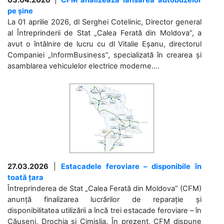
03.04.2026
|
CFM analizează lansarea autobuzelor
pe șine
La 01 aprilie 2026, dl Serghei Cotelinic, Director general
al Întreprinderii de Stat „Calea Ferată din Moldova”, a
avut o întâlnire de lucru cu dl Vitalie Eșanu, directorul
Companiei „InformBusiness”, specializată în crearea și
asamblarea vehiculelor electrice moderne....
27.03.2026
|
Estacadele feroviare – disponibile în
toată țara
Întreprinderea de Stat „Calea Ferată din Moldova” (CFM)
anunță finalizarea lucrărilor de reparație și
disponibilitatea utilizării a încă trei estacade feroviare – în
Căușeni, Drochia și Cimișlia. În prezent, CFM dispune