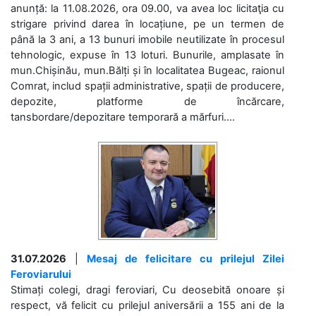
anunță: la 11.08.2026, ora 09.00, va avea loc licitaţia cu
strigare privind darea în locațiune, pe un termen de
până la 3 ani, a 13 bunuri imobile neutilizate în procesul
tehnologic, expuse în 13 loturi. Bunurile, amplasate în
mun.Chișinău, mun.Bălți și în localitatea Bugeac, raionul
Comrat, includ spații administrative, spații de producere,
depozite, platforme de încărcare,
tansbordare/depozitare temporară a mărfuri....
31.07.2026
|
Mesaj de felicitare cu prilejul Zilei
Feroviarului
Stimați colegi, dragi feroviari, Cu deosebită onoare și
respect, vă felicit cu prilejul aniversării a 155 ani de la