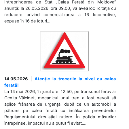
Întreprinderea de Stat „Calea Ferată din Moldova”
anunță: la 26.05.2026, ora 09.00, va avea loc licitaţia cu
reducere privind comercializarea a 16 locomotive,
expuse în 16 de loturi...
14.05.2026
|
Atenție la trecerile la nivel cu calea
ferată!
La 14 mai 2026, în jurul orei 12.50, pe tronsonul feroviar
Ocnița–Vălcineț, mecanicul unui tren a fost nevoit să
aplice frânarea de urgență, după ce un automobil a
pătruns pe calea ferată cu încălcarea prevederilor
Regulamentului circulației rutiere. În pofida măsurilor
întreprinse, impactul nu a putut fi evitat....