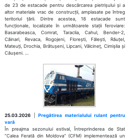
de 23 de estacade pentru descărcarea pietrișului și a
altor materiale vrac de construcții, amplasate pe întreg
teritoriul țării. Dintre acestea, 18 estacade sunt
funcționale, localizate în următoarele stații feroviare:
Basarabeasca, Comrat, Taraclia, Cahul, Bender-2,
Căinari, Revaca, Rogojeni, Florești, Fălești, Răuțel,
Mateuți, Drochia, Brătușeni, Lipcani, Vălcineț, Cimișlia și
Căușeni. ...
25.03.2026
|
Pregătirea materialului rulant pentru
vară
În preajma sezonului estival, Întreprinderea de Stat
”Calea Ferată din Moldova” (CFM) implementează un