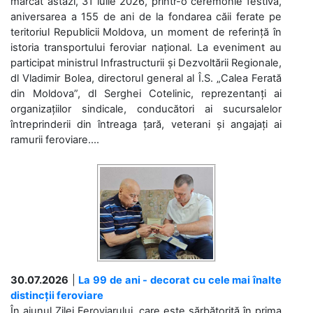
marcat astăzi, 31 iulie 2026, printr-o ceremonie festivă,
aniversarea a 155 de ani de la fondarea căii ferate pe
teritoriul Republicii Moldova, un moment de referință în
istoria transportului feroviar național. La eveniment au
participat ministrul Infrastructurii și Dezvoltării Regionale,
dl Vladimir Bolea, directorul general al Î.S. „Calea Ferată
din Moldova”, dl Serghei Cotelinic, reprezentanți ai
organizațiilor sindicale, conducători ai sucursalelor
întreprinderii din întreaga țară, veterani și angajați ai
ramurii feroviare....
30.07.2026
|
La 99 de ani - decorat cu cele mai înalte
distincții feroviare
În ajunul Zilei Feroviarului, care este sărbătorită în prima