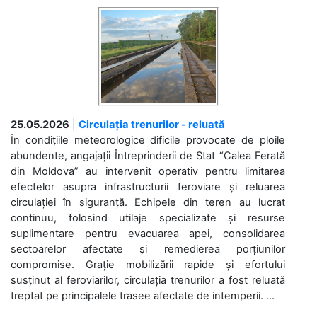
25.05.2026
|
Circulația trenurilor - reluată
În condițiile meteorologice dificile provocate de ploile
abundente, angajații Întreprinderii de Stat “Calea Ferată
din Moldova” au intervenit operativ pentru limitarea
efectelor asupra infrastructurii feroviare și reluarea
circulației în siguranță. Echipele din teren au lucrat
continuu, folosind utilaje specializate și resurse
suplimentare pentru evacuarea apei, consolidarea
sectoarelor afectate și remedierea porțiunilor
compromise. Grație mobilizării rapide și efortului
susținut al feroviarilor, circulația trenurilor a fost reluată
treptat pe principalele trasee afectate de intemperii. ...