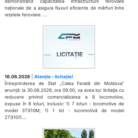
demonstrând capacitatea infrastructurii feroviare
naționale de a asigura fluxuri eficiente de mărfuri între
rețelele feroviare. ...
16.06.2026
|
Atenție – licitație!
Întreprinderea de Stat „Calea Ferată din Moldova”
anunță: la 30.06.2026, ora 09.00, va avea loc licitaţia cu
reducere privind comercializarea a 8 locomotive,
expuse în 8 loturi, inclusiv: 1) 7 loturi - locomotive de
model 3ТЭ10М; 1) 1 lot - locomotivă de model
2ТЭ10Л....